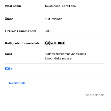
Visat namn
Takamoana, Karaitiana
Ämne
Kulturhistoria
Libris-id / samma som
- id -
Rättigheter för metadata
Källa
Statens museer för världskultur -
Etnografiska museet
Källa
Teknisk data
Visa metadata