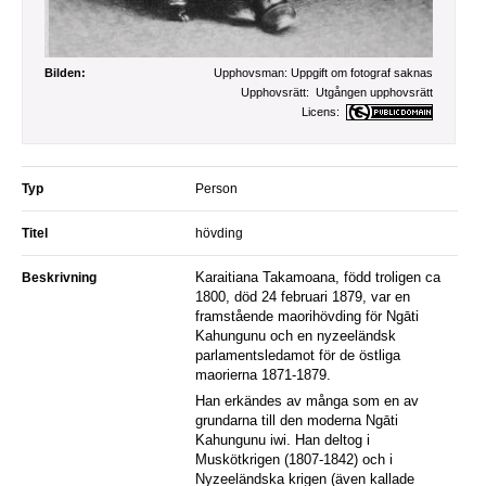
Bilden:
Upphovsman:
Uppgift om fotograf saknas
Upphovsrätt:
Utgången upphovsrätt
Licens:
Typ
Person
Titel
hövding
Karaitiana Takamoana, född troligen ca
Beskrivning
1800, död 24 februari 1879, var en
framstående maorihövding för Ngāti
Kahungunu och en nyzeeländsk
parlamentsledamot för de östliga
maorierna 1871-1879.
Han erkändes av många som en av
grundarna till den moderna Ngāti
Kahungunu iwi. Han deltog i
Muskötkrigen (1807-1842) och i
Nyzeeländska krigen (även kallade