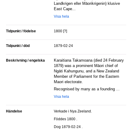
Landkrigen eller Māorikrigenin) klusive
East Cape...
Visa hela
Tidpunkt / födelse
1800 [?]
Tidpunkt / död
1879-02-24
Karaitiana Takamoana (died 24 February
Beskrivning / engelska
1879) was a prominent Māori chief of
Ngāti Kahungunu, and a New Zealand
Member of Parliament for the Eastern
Maori electorate.
Recognised by many as a founding ...
Visa hela
Händelse
Verkade i Nya Zeeland.
Föddes 1800 .
Dog 1879-02-24 .