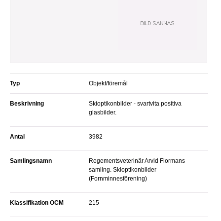
Typ
Objekt/föremål
Beskrivning
Skioptikonbilder - svartvita positiva
glasbilder.
Antal
3982
Samlingsnamn
Regementsveterinär Arvid Flormans
samling. Skioptikonbilder
(Fornminnesförening)
Klassifikation OCM
215