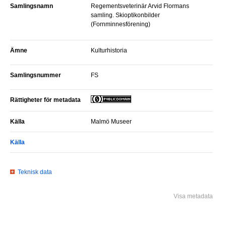
Samlingsnamn
Regementsveterinär Arvid Flormans
samling. Skioptikonbilder
(Fornminnesförening)
Ämne
Kulturhistoria
Samlingsnummer
FS
Rättigheter för metadata
Källa
Malmö Museer
Källa
Teknisk data
Visa metadata