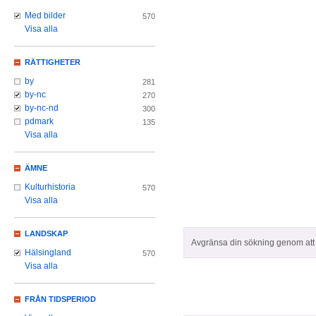
Med bilder
570
Visa alla
RÄTTIGHETER
by
281
by-nc
270
by-nc-nd
300
pdmark
135
Visa alla
ÄMNE
Kulturhistoria
570
Visa alla
LANDSKAP
Avgränsa din sökning genom att z
Hälsingland
570
Visa alla
FRÅN TIDSPERIOD