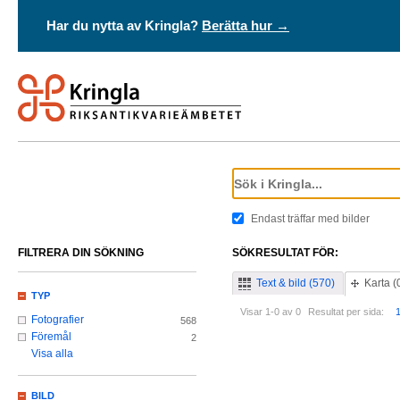
Har du nytta av Kringla?
Berätta hur →
Endast träffar med bilder
FILTRERA DIN SÖKNING
SÖKRESULTAT FÖR:
Text & bild (570)
Karta (
TYP
Visar 1-0 av 0
Resultat per sida:
Fotografier
568
Föremål
2
Visa alla
BILD