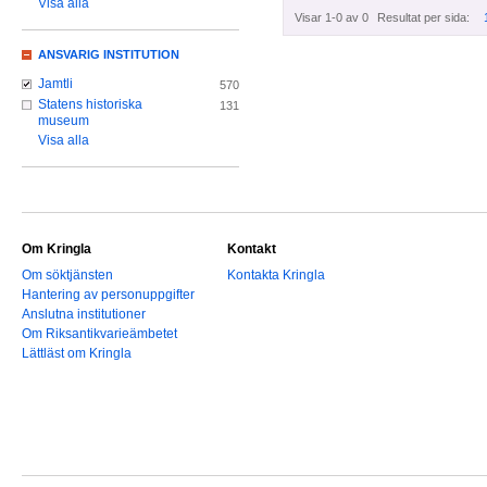
Visa alla
Visar 1-0 av 0
Resultat per sida:
ANSVARIG INSTITUTION
Jamtli
570
Statens historiska
131
museum
Visa alla
Om Kringla
Kontakt
Om söktjänsten
Kontakta Kringla
Hantering av personuppgifter
Anslutna institutioner
Om Riksantikvarieämbetet
Lättläst om Kringla