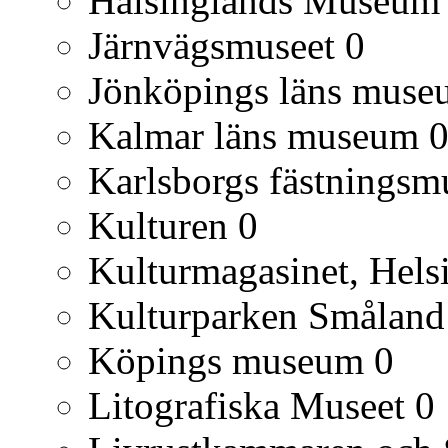
Hälsinglands Museum
Järnvägsmuseet
0
Jönköpings läns muse
Kalmar läns museum
Karlsborgs fästnings
Kulturen
0
Kulturmagasinet, Hels
Kulturparken Småland
Köpings museum
0
Litografiska Museet
0