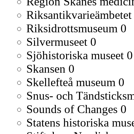
Region Skånes medicin
Riksantikvarieämbetet
Riksidrottsmuseum
0
Silvermuseet
0
Sjöhistoriska museet
0
Skansen
0
Skellefteå museum
0
Snus- och Tändsticks
Sounds of Changes
0
Statens historiska mu