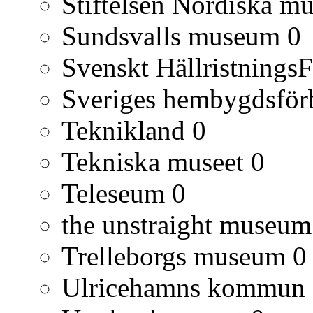
Stiftelsen Nordiska mu
Sundsvalls museum
0
Svenskt Hällristnings
Sveriges hembygdsfö
Teknikland
0
Tekniska museet
0
Teleseum
0
the unstraight museum
Trelleborgs museum
0
Ulricehamns kommun