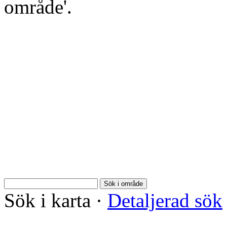
område'.
Sök i område
Sök i karta
·
Detaljerad sök