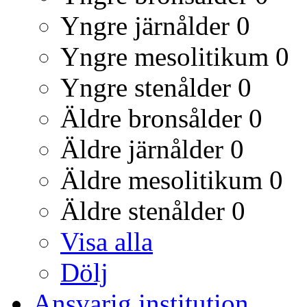
Yngre järnålder
0
Yngre mesolitikum
0
Yngre stenålder
0
Äldre bronsålder
0
Äldre järnålder
0
Äldre mesolitikum
0
Äldre stenålder
0
Visa alla
Dölj
Ansvarig institution