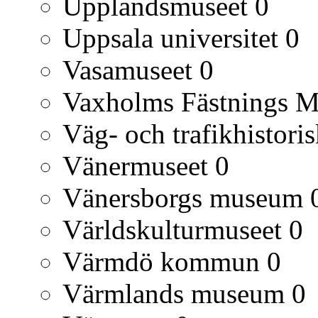
Upplandsmuseet
0
Uppsala universitet
0
Vasamuseet
0
Vaxholms Fästnings 
Väg- och trafikhistori
Vänermuseet
0
Vänersborgs museum
Världskulturmuseet
0
Värmdö kommun
0
Värmlands museum
0