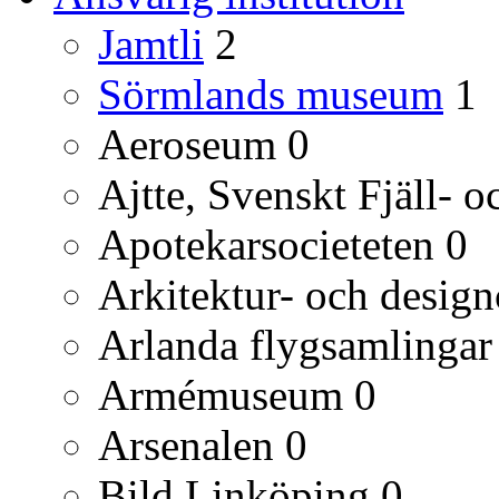
Jamtli
2
Sörmlands museum
1
Aeroseum
0
Ajtte, Svenskt Fjäll-
Apotekarsocieteten
0
Arkitektur- och desig
Arlanda flygsamlingar
Armémuseum
0
Arsenalen
0
Bild Linköping
0