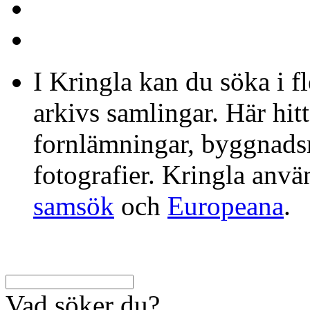
I Kringla kan du söka i f
arkivs samlingar. Här hit
fornlämningar, byggnads
fotografier. Kringla anv
samsök
och
Europeana
.
Vad söker du?