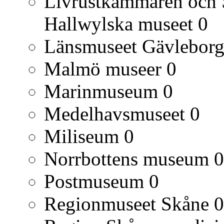
Livrustkammaren och S
Hallwylska museet
0
Länsmuseet Gävlebor
Malmö museer
0
Marinmuseum
0
Medelhavsmuseet
0
Miliseum
0
Norrbottens museum
0
Postmuseum
0
Regionmuseet Skåne
0