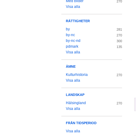
Med bilder
270
Visa alla
RÄTTIGHETER
by
281
by-nc
270
by-nc-nd
300
pdmark
135
Visa alla
ÄMNE
Kulturhistoria
270
Visa alla
LANDSKAP
Hälsingland
270
Visa alla
FRÅN TIDSPERIOD
Visa alla