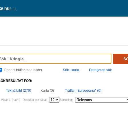
ta hur →
S
Endast träffar med bilder
Sök i karta
·
Detaljerad sök
SÖKRESULTAT FÖR:
Text & bild (270)
Karta (0)
Träffar i Europeana* (0)
Visar 1-0 av 0
Resultat per sida:
Sortering: