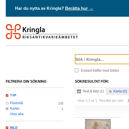
Har du nytta av Kringla?
Berätta hur →
Endast träffar med bilder
FILTRERA DIN SÖKNING
SÖKRESULTAT FÖR:
Text & bild (1)
Karta (0)
TYP
Visar 1-1 av 1
Resultat per sida:
Föremål
155
Kartor
1
Visa alla
BILD