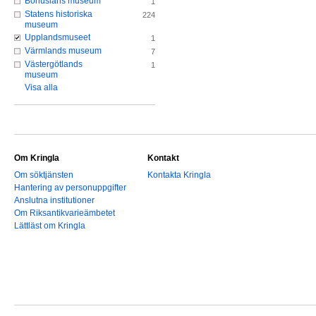
Bohusläns museum
1
Statens historiska
224
museum
Upplandsmuseet
1
Värmlands museum
7
Västergötlands
1
museum
Visa alla
Om Kringla
Kontakt
Om söktjänsten
Kontakta Kringla
Hantering av personuppgifter
Anslutna institutioner
Om Riksantikvarieämbetet
Lättläst om Kringla