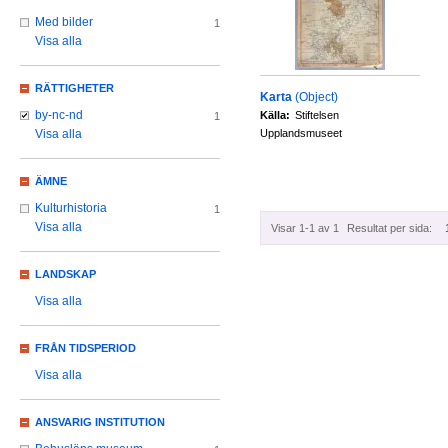
Med bilder
1
Visa alla
RÄTTIGHETER
Karta
(Object)
by-nc-nd
Källa:
Stiftelsen
1
Upplandsmuseet
Visa alla
ÄMNE
Kulturhistoria
1
Visa alla
Visar 1-1 av 1
Resultat per sida:
LANDSKAP
Visa alla
FRÅN TIDSPERIOD
Visa alla
ANSVARIG INSTITUTION