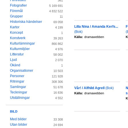
Film/video
361
Fotografier
5 169 691
Föremål
4 832 522
Grupper
11
Historiska händelser
69 058
Lilla Nina / Amanda Kerfs...
F
Kartor
4 199
(Bok)
(
Koncept
1
Källa:
dramawebben
K
Konstverk
39 263
Kulturlämningar
866 862
Kulturmiljöer
4 976
Litteratur
58 002
Ljud
2 070
Okänd
1
Organisationer
10 503
Personer
121 928
Ritningar
308 306
Samlingar
51 678
Vår! / Alfhild Agrell
(Bok)
N
Teckningar
16 836
s.
Källa:
dramawebben
Utställningar
4 552
K
BILD
Med bilder
33 308
Utan bilder
24 694