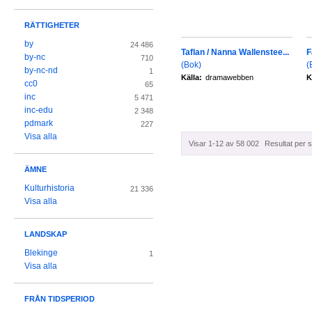
RÄTTIGHETER
by
24 486
Taflan / Nanna Wallenstee...
F
by-nc
710
(Bok)
(
by-nc-nd
1
Källa:
dramawebben
K
cc0
65
inc
5 471
inc-edu
2 348
pdmark
227
Visa alla
Visar 1-12 av 58 002
Resultat per s
ÄMNE
Kulturhistoria
21 336
Visa alla
LANDSKAP
Blekinge
1
Visa alla
FRÅN TIDSPERIOD