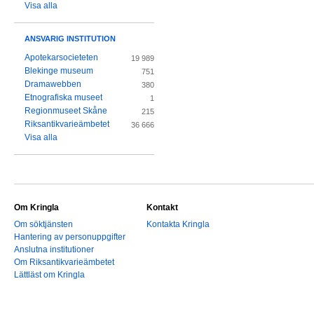
Visa alla
ANSVARIG INSTITUTION
Apotekarsocieteten
19 989
Blekinge museum
751
Dramawebben
380
Etnografiska museet
1
Regionmuseet Skåne
215
Riksantikvarieämbetet
36 666
Visa alla
Om Kringla
Kontakt
Om söktjänsten
Kontakta Kringla
Hantering av personuppgifter
Anslutna institutioner
Om Riksantikvarieämbetet
Lättläst om Kringla