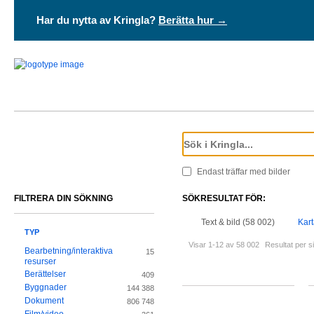
Har du nytta av Kringla?
Berätta hur →
Endast träffar med bilder
FILTRERA DIN SÖKNING
SÖKRESULTAT FÖR:
Text & bild (58 002)
Kart
TYP
Visar 1-12 av 58 002
Resultat per s
Bearbetning/interaktiva
15
resurser
Berättelser
409
Byggnader
144 388
Dokument
806 748