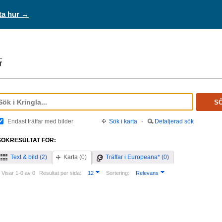
ta hur →
S
Endast träffar med bilder
Sök i karta
·
Detaljerad sök
SÖKRESULTAT FÖR:
Text & bild (2)
Karta (0)
Träffar i Europeana* (0)
Visar 1-0 av 0
Resultat per sida:
12
Sortering:
Relevans