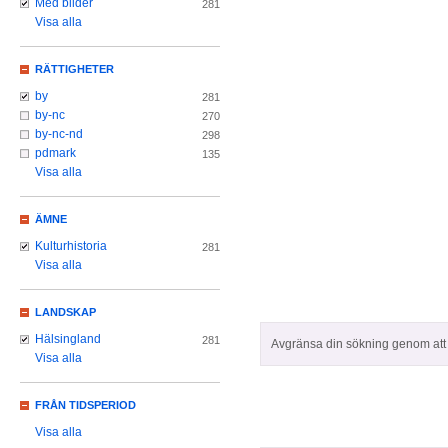
Med bilder
281
Visa alla
RÄTTIGHETER
by
281
by-nc
270
by-nc-nd
298
pdmark
135
Visa alla
ÄMNE
Kulturhistoria
281
Visa alla
LANDSKAP
Hälsingland
281
Avgränsa din sökning genom att z
Visa alla
FRÅN TIDSPERIOD
Visa alla