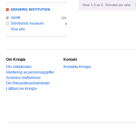
Visar 1-0 av 0
Resultat per sida:
ANSVARIG INSTITUTION
Jamtli
281
Sörmlands museum
8
Visa alla
Om Kringla
Kontakt
Om söktjänsten
Kontakta Kringla
Hantering av personuppgifter
Anslutna institutioner
Om Riksantikvarieämbetet
Lättläst om Kringla