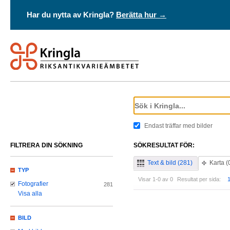
Har du nytta av Kringla?
Berätta hur →
Endast träffar med bilder
FILTRERA DIN SÖKNING
SÖKRESULTAT FÖR:
Text & bild (281)
Karta (
TYP
Visar 1-0 av 0
Resultat per sida:
Fotografier
281
Visa alla
BILD