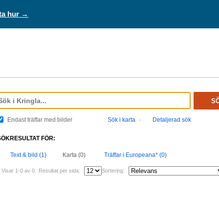
ta hur →
S
Endast träffar med bilder
Sök i karta
·
Detaljerad sök
SÖKRESULTAT FÖR:
Text & bild (1)
Karta (0)
Träffar i Europeana* (0)
Visar 1-0 av 0
Resultat per sida:
Sortering: