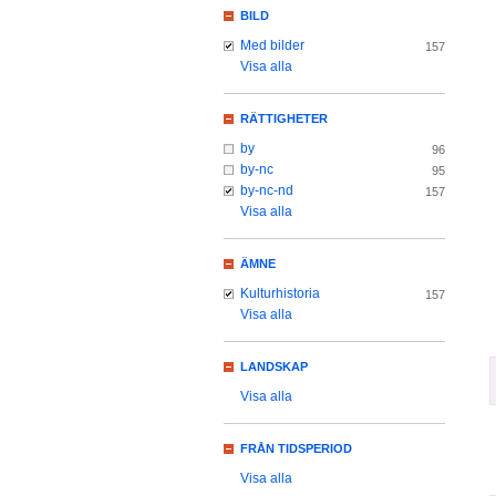
BILD
Med bilder
157
Visa alla
RÄTTIGHETER
by
96
by-nc
95
by-nc-nd
157
Visa alla
ÄMNE
Kulturhistoria
157
Visa alla
LANDSKAP
Visa alla
FRÅN TIDSPERIOD
Visa alla