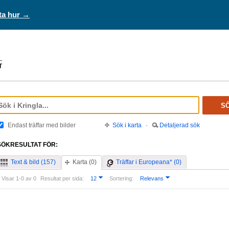
ta hur →
S
Endast träffar med bilder
Sök i karta
·
Detaljerad sök
SÖKRESULTAT FÖR:
Text & bild (157)
Karta (0)
Träffar i Europeana* (0)
Visar 1-0 av 0
Resultat per sida:
12
Sortering:
Relevans