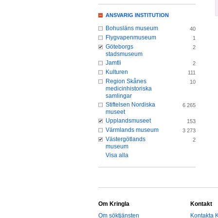
ANSVARIG INSTITUTION
Bohusläns museum
40
Flygvapenmuseum
1
Göteborgs
2
stadsmuseum
Jamtli
2
Kulturen
111
Region Skånes
10
medicinhistoriska
samlingar
Stiftelsen Nordiska
6 265
museet
Upplandsmuseet
153
Värmlands museum
3 273
Västergötlands
2
museum
Visa alla
Om Kringla
Kontakt
Om söktjänsten
Kontakta K