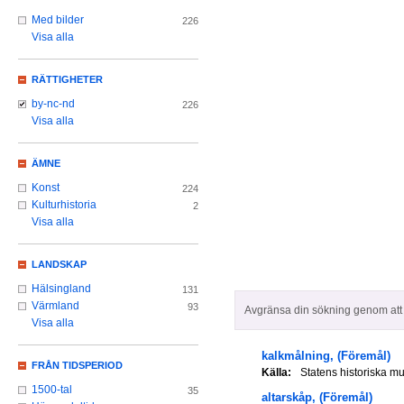
Med bilder
226
Visa alla
RÄTTIGHETER
by-nc-nd
226
Visa alla
ÄMNE
Konst
224
Kulturhistoria
2
Visa alla
LANDSKAP
Hälsingland
131
Värmland
93
Avgränsa din sökning genom att z
Visa alla
kalkmålning,
(Föremål)
FRÅN TIDSPERIOD
Källa:
Statens historiska 
1500-tal
35
altarskåp,
(Föremål)