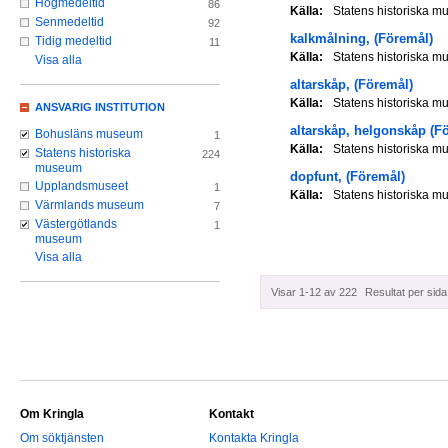
Högmedeltid
86
Källa:
Statens historiska 
Senmedeltid
92
kalkmålning,
(Föremål)
Tidig medeltid
11
Källa:
Statens historiska 
Visa alla
altarskåp,
(Föremål)
Källa:
Statens historiska 
ANSVARIG INSTITUTION
altarskåp, helgonskåp
(F
Bohusläns museum
1
Källa:
Statens historiska 
Statens historiska
224
museum
dopfunt,
(Föremål)
Upplandsmuseet
1
Källa:
Statens historiska 
Värmlands museum
7
Västergötlands
1
museum
Visa alla
Visar 1-12 av 222
Resultat per sida
Om Kringla
Kontakt
Om söktjänsten
Kontakta Kringla