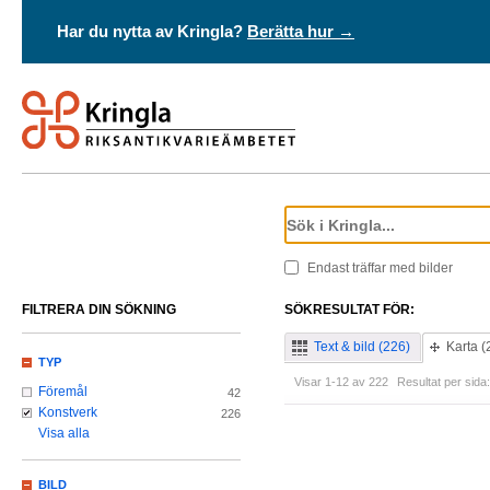
Har du nytta av Kringla?
Berätta hur →
Endast träffar med bilder
FILTRERA DIN SÖKNING
SÖKRESULTAT FÖR:
Text & bild (226)
Karta (
TYP
Visar 1-12 av 222
Resultat per sida:
Föremål
42
Konstverk
226
Visa alla
BILD