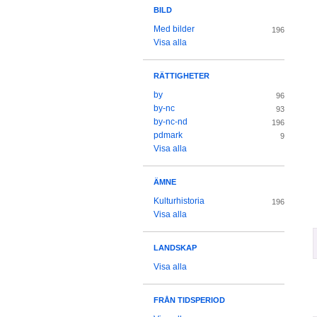
BILD
Med bilder
196
Visa alla
RÄTTIGHETER
by
96
by-nc
93
by-nc-nd
196
pdmark
9
Visa alla
ÄMNE
Kulturhistoria
196
Visa alla
LANDSKAP
Visa alla
FRÅN TIDSPERIOD