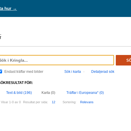
ta hur →
S
Endast träffar med bilder
Sök i karta
·
Detaljerad sök
SÖKRESULTAT FÖR:
Text & bild (196)
Karta (0)
Träffar i Europeana* (0)
Visar 1-0 av 0
Resultat per sida:
12
Sortering:
Relevans