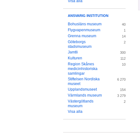
Visa alla
ANSVARIG INSTITUTION
Bohusläns museum
40
Flygvapenmuseum
1
Grenna museum
14
Göteborgs
2
stadsmuseum
Jamtli
300
Kulturen
112
Region Skånes
10
medicinhistoriska
samlingar
Stiftelsen Nordiska
6 270
museet
Upplandsmuseet
154
Värmlands museum
3 279
Västergötlands
2
museum
Visa alla