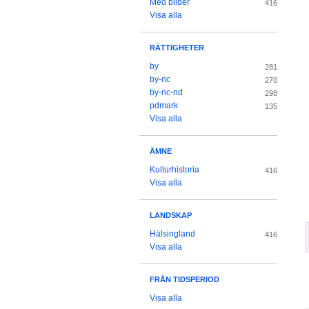
Med bilder
416
Visa alla
RÄTTIGHETER
by
281
by-nc
270
by-nc-nd
298
pdmark
135
Visa alla
ÄMNE
Kulturhistoria
416
Visa alla
LANDSKAP
Hälsingland
416
Visa alla
FRÅN TIDSPERIOD
Visa alla