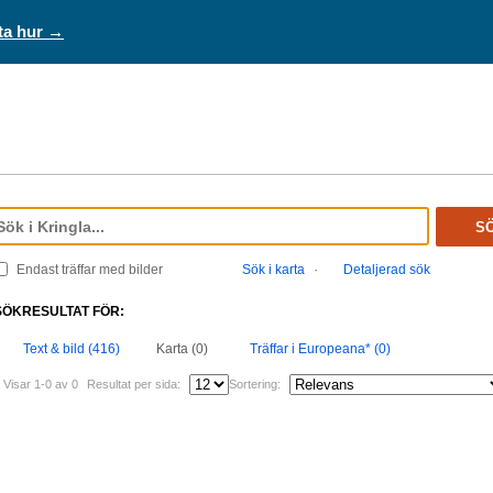
ta hur →
S
Endast träffar med bilder
Sök i karta
·
Detaljerad sök
SÖKRESULTAT FÖR:
Text & bild (416)
Karta (0)
Träffar i Europeana* (0)
Visar 1-0 av 0
Resultat per sida:
Sortering: