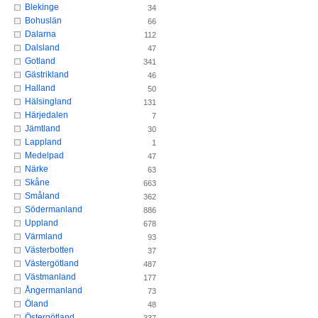
Blekinge
34
Bohuslän
66
Dalarna
112
Dalsland
47
Gotland
341
Gästrikland
46
Halland
50
Hälsingland
131
Härjedalen
7
Jämtland
30
Lappland
1
Medelpad
47
Närke
63
Skåne
663
Småland
362
Södermanland
886
Uppland
678
Värmland
93
Västerbotten
37
Västergötland
487
Västmanland
177
Ångermanland
73
Öland
48
Östergötland