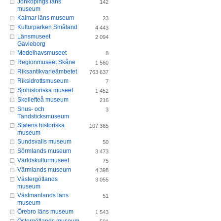
Jönköpings läns
142
museum
Kalmar läns museum
23
Kulturparken Småland
4 443
Länsmuseet
2 094
Gävleborg
Medelhavsmuseet
8
Regionmuseet Skåne
1 560
Riksantikvarieämbetet
763 637
Riksidrottsmuseum
7
Sjöhistoriska museet
1 452
Skellefteå museum
216
Snus- och
3
Tändsticksmuseum
Statens historiska
107 365
museum
Sundsvalls museum
50
Sörmlands museum
3 473
Världskulturmuseet
75
Värmlands museum
4 398
Västergötlands
3 055
museum
Västmanlands läns
51
museum
Örebro läns museum
1 543