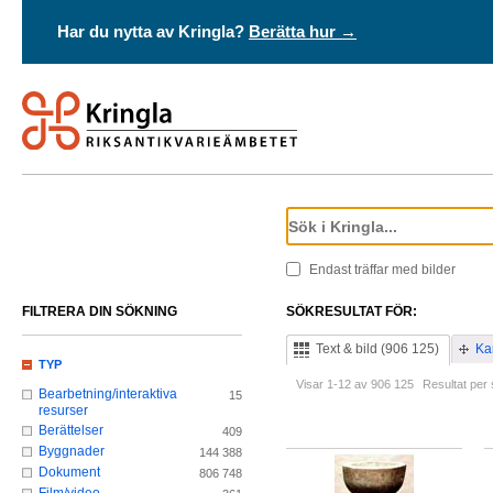
Har du nytta av Kringla?
Berätta hur →
Endast träffar med bilder
FILTRERA DIN SÖKNING
SÖKRESULTAT FÖR:
Text & bild (906 125)
Ka
TYP
Visar 1-12 av 906 125
Resultat per 
Bearbetning/interaktiva
15
resurser
Berättelser
409
Byggnader
144 388
Dokument
806 748