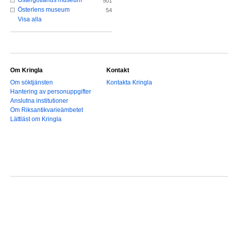
Östergötlands museum
501
Österlens museum
54
Visa alla
Om Kringla
Kontakt
Om söktjänsten
Kontakta Kringla
Hantering av personuppgifter
Anslutna institutioner
Om Riksantikvarieämbetet
Lättläst om Kringla