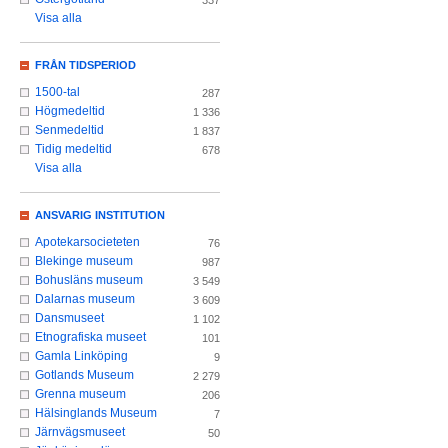
337
Visa alla
FRÅN TIDSPERIOD
1500-tal
287
Högmedeltid
1 336
Senmedeltid
1 837
Tidig medeltid
678
Visa alla
ANSVARIG INSTITUTION
Apotekarsocieteten
76
Blekinge museum
987
Bohusläns museum
3 549
Dalarnas museum
3 609
Dansmuseet
1 102
Etnografiska museet
101
Gamla Linköping
9
Gotlands Museum
2 279
Grenna museum
206
Hälsinglands Museum
7
Järnvägsmuseet
50