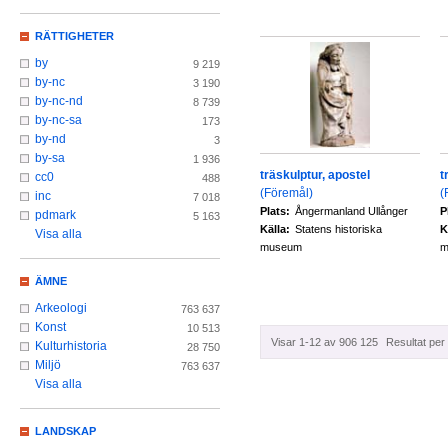
RÄTTIGHETER
by
9 219
by-nc
3 190
by-nc-nd
8 739
by-nc-sa
173
by-nd
3
by-sa
1 936
träskulptur, apostel
t
cc0
488
(Föremål)
(
inc
7 018
Plats:
Ångermanland Ullånger
P
pdmark
5 163
Källa:
Statens historiska
K
Visa alla
museum
m
ÄMNE
Arkeologi
763 637
Konst
10 513
Visar 1-12 av 906 125
Resultat per 
Kulturhistoria
28 750
Miljö
763 637
Visa alla
LANDSKAP