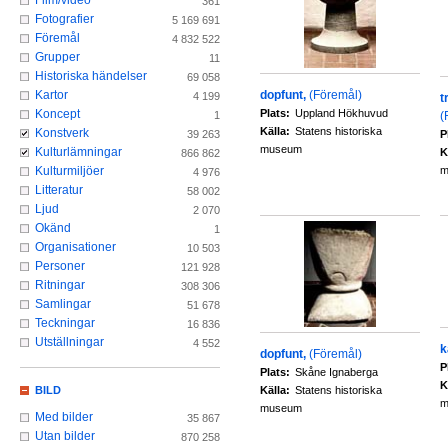
Film/video
361
Fotografier
5 169 691
Föremål
4 832 522
Grupper
11
Historiska händelser
69 058
dopfunt,
(Föremål)
Kartor
4 199
t
Plats:
Uppland Hökhuvud
Koncept
(
1
Källa:
Statens historiska
Konstverk
P
39 263
museum
Kulturlämningar
K
866 862
m
Kulturmiljöer
4 976
Litteratur
58 002
Ljud
2 070
Okänd
1
Organisationer
10 503
Personer
121 928
Ritningar
308 306
Samlingar
51 678
Teckningar
16 836
Utställningar
4 552
k
dopfunt,
(Föremål)
P
Plats:
Skåne Ignaberga
K
Källa:
Statens historiska
BILD
m
museum
Med bilder
35 867
Utan bilder
870 258