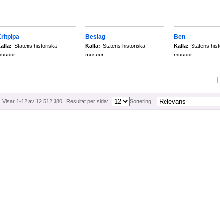
ritpipa
Beslag
Ben
älla:
Statens historiska
Källa:
Statens historiska
Källa:
Statens hist
museer
museer
museer
Visar 1-12 av 12 512 380
Resultat per sida:
Sortering: