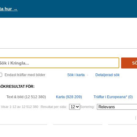
ta hur →
S
Endast träffar med bilder
Sök i karta
·
Detaljerad sök
SÖKRESULTAT FÖR:
Text & bild (12 512 380)
Karta (928 209)
Träffar i Europeana* (0)
Visar 1-12 av 12 512 380
Resultat per sida:
Sortering: