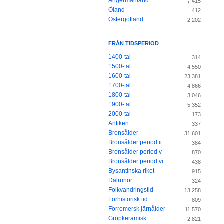
Ångermanland
7 415
Öland
412
Östergötland
2 202
FRÅN TIDSPERIOD
1400-tal
314
1500-tal
4 550
1600-tal
23 381
1700-tal
4 866
1800-tal
3 046
1900-tal
5 352
2000-tal
173
Antiken
337
Bronsålder
31 601
Bronsålder period ii
384
Bronsålder period v
870
Bronsålder period vi
438
Bysantinska riket
915
Dalrunor
324
Folkvandringstid
13 258
Förhistorisk tid
809
Förromersk järnålder
11 570
Gropkeramisk
2 821