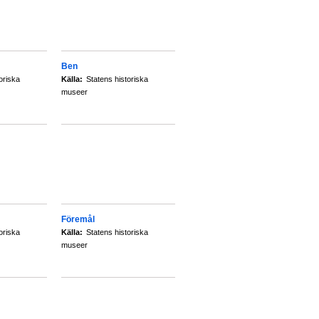
Ben
oriska
Källa:
Statens historiska
museer
Föremål
oriska
Källa:
Statens historiska
museer