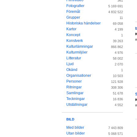
Film/video
361
Fotografier
5 169 691
Föremål
4 832 522
Grupper
11
Historiska händelser
69 058
Kartor
4 199
K
Koncept
1
Konstverk
39 263
Kulturlämningar
866 862
Kulturmiljöer
4 976
Litteratur
58 002
Ljud
2 070
Okänd
1
Organisationer
10 503
Personer
121 928
Ritningar
308 306
Samlingar
51 678
S
Teckningar
16 836
K
Utställningar
4 552
BILD
Med bilder
7 443 809
Utan bilder
5 068 571