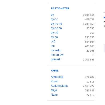
RÄTTIGHETER
by
2 204 664
K
by-nc
435 711
K
by-nc-nd
1 289 856
by-nc-sa
36 590
by-nd
363
by-sa
298 198
cc0
654 594
inc
406 060
inc-edu
27 096
inc-eu-ow
3
pdmark
2 109 898
ÄMNE
Arkeologi
774 482
Konst
10 513
Kulturhistoria
7 568 727
Miljö
763 637
Natur
27 612