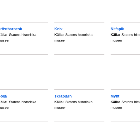
bröstharnesk
Kniv
Nit/spik
älla:
Statens historiska
Källa:
Statens historiska
Källa:
Statens hist
museer
museer
museer
ölja
skräpjärn
Mynt
älla:
Statens historiska
Källa:
Statens historiska
Källa:
Statens hist
museer
museer
museer