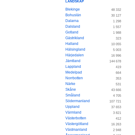
LANDSKAP
Blekinge
48 332
Bohuslän
30 127
Dalarna
1 298
Dalsland
1 557
Gotland
1 988
Gästrikland
323
Halland
10 055
Hälsingland
5 003
Härjedalen
16 996
Jämtland
144 678
Lappland
419
Medelpad
664
Norrbotten
353
Närke
531
Skåne
43 666
Småland
4 705
Södermanland
107 721
Uppland
37 653
Värmland
3 821
Västerbotten
412
Västergötland
16 263
Västmanland
2 948