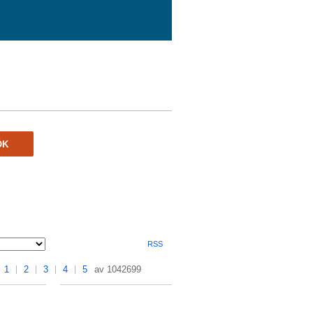
ÖK
RSS
1
2
3
4
5
av 1042699