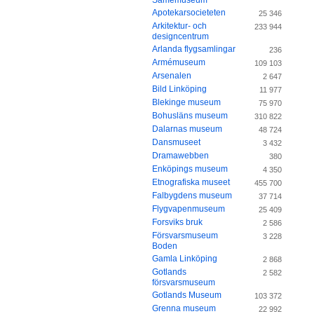
Samemuseum
Apotekarsocieteten
25 346
Arkitektur- och
233 944
designcentrum
Arlanda flygsamlingar
236
Armémuseum
109 103
Arsenalen
2 647
Bild Linköping
11 977
Blekinge museum
75 970
Bohusläns museum
310 822
Dalarnas museum
48 724
Dansmuseet
3 432
Dramawebben
380
Enköpings museum
4 350
Etnografiska museet
455 700
Falbygdens museum
37 714
Flygvapenmuseum
25 409
Forsviks bruk
2 586
Försvarsmuseum
3 228
Boden
Gamla Linköping
2 868
Gotlands
2 582
försvarsmuseum
Gotlands Museum
103 372
Grenna museum
22 992