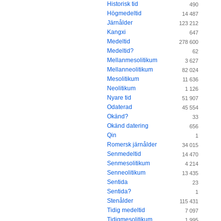
Historisk tid
490
Högmedeltid
14 487
Järnålder
123 212
Kangxi
647
Medeltid
278 600
Medeltid?
62
Mellanmesolitikum
3 627
Mellanneolitikum
82 024
Mesolitikum
11 636
Neolitikum
1 126
Nyare tid
51 907
Odaterad
45 554
Okänd?
33
Okänd datering
656
Qin
1
Romersk järnålder
34 015
Senmedeltid
14 470
Senmesolitikum
4 214
Senneolitikum
13 435
Sentida
23
Sentida?
1
Stenålder
115 431
Tidig medeltid
7 097
Tidigmesolitikum
1 995