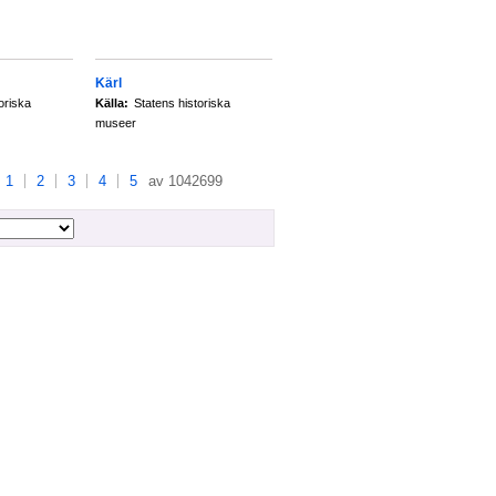
Kärl
oriska
Källa:
Statens historiska
museer
1
2
3
4
5
av 1042699