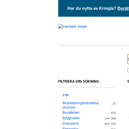
Har du nytta av Kringla?
Berät
FILTRERA DIN SÖKNING
TYP
Bearbetning/interaktiva
15
resurser
Berättelser
409
Byggnader
144 388
Dokument
806 748