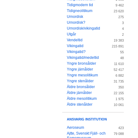
Tidigmodern tid
9 462
Tidigneolitikum
23 620
Urnordisk
275
Urnordisk?
3
Urnordisk/vikingatid
4
Utgår
2
Vendeltid
19 383
Vikingatid
215 891
Vikingatid?
55
Vikingatid/medeltid
48
Yngre bronsålder
11 610
Yngre järnålder
52 417
Yngre mesolitikum
6 882
Yngre stenålder
31 735
Äldre bronsålder
350
Äldre järnålder
22 155
Äldre mesolitikum
1 975
Äldre stenålder
10 061
ANSVARIG INSTITUTION
Aeroseum
423
Ajtte, Svenskt Fjäll- och
79 088