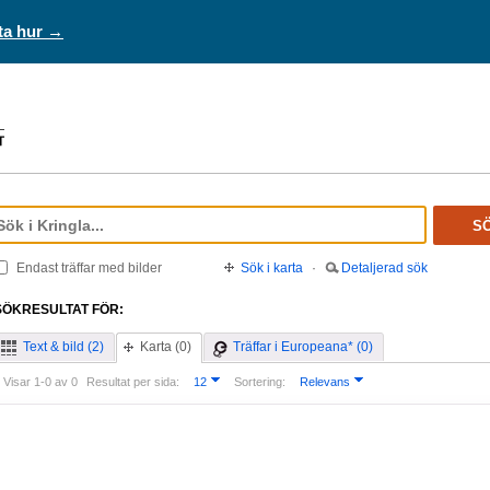
ta hur →
S
Endast träffar med bilder
Sök i karta
·
Detaljerad sök
SÖKRESULTAT FÖR:
Text & bild (2)
Karta (0)
Träffar i Europeana* (0)
Visar 1-0 av 0
Resultat per sida:
12
Sortering:
Relevans