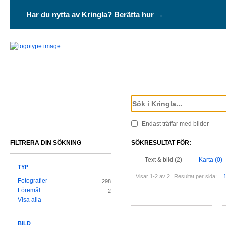
Har du nytta av Kringla?
Berätta hur →
Endast träffar med bilder
FILTRERA DIN SÖKNING
SÖKRESULTAT FÖR:
Text & bild (2)
Karta (0)
TYP
Visar 1-2 av 2
Resultat per sida:
Fotografier
298
Föremål
2
Visa alla
BILD