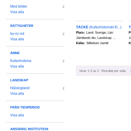
Med bilder
2
Visa alla
RÄTTIGHETER
TÄCKE
(Kulturhistoriskt fö...)
Plats:
Land: Sverige, Län:
P
by-nc-nd
2
Jämtlands län, Landskap: ...
J
Visa alla
Källa:
Stiftelsen Jamtli
K
ÄMNE
Kulturhistoria
2
Visa alla
Visar 1-2 av 2
Resultat per sida:
LANDSKAP
Hälsingland
2
Visa alla
FRÅN TIDSPERIOD
Visa alla
ANSVARIG INSTITUTION