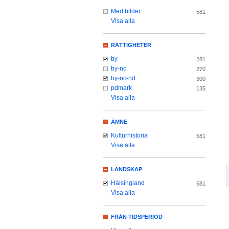
Med bilder
581
Visa alla
RÄTTIGHETER
by
281
by-nc
270
by-nc-nd
300
pdmark
135
Visa alla
ÄMNE
Kulturhistoria
581
Visa alla
LANDSKAP
Hälsingland
581
Visa alla
FRÅN TIDSPERIOD