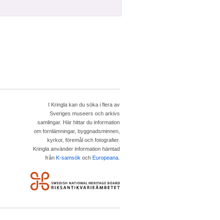
I Kringla kan du söka i flera av
Sveriges museers och arkivs
samlingar. Här hittar du information
om fornlämningar, byggnadsminnen,
kyrkor, föremål och fotografier.
Kringla använder information hämtad
från
K-samsök
och
Europeana
.