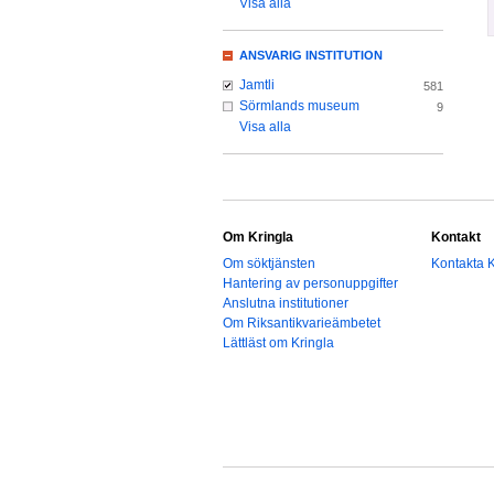
Visa alla
ANSVARIG INSTITUTION
Jamtli
581
Sörmlands museum
9
Visa alla
Om Kringla
Kontakt
Om söktjänsten
Kontakta K
Hantering av personuppgifter
Anslutna institutioner
Om Riksantikvarieämbetet
Lättläst om Kringla