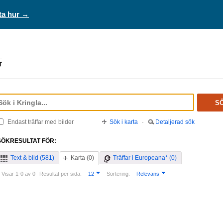
ta hur →
S
Endast träffar med bilder
Sök i karta
·
Detaljerad sök
SÖKRESULTAT FÖR:
Text & bild (581)
Karta (0)
Träffar i Europeana* (0)
Visar 1-0 av 0
Resultat per sida:
12
Sortering:
Relevans