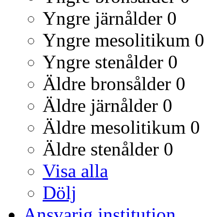
Yngre järnålder
0
Yngre mesolitikum
0
Yngre stenålder
0
Äldre bronsålder
0
Äldre järnålder
0
Äldre mesolitikum
0
Äldre stenålder
0
Visa alla
Dölj
Ansvarig institution