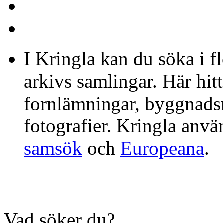
I Kringla kan du söka i f
arkivs samlingar. Här hit
fornlämningar, byggnads
fotografier. Kringla anv
samsök
och
Europeana
.
Vad söker du?