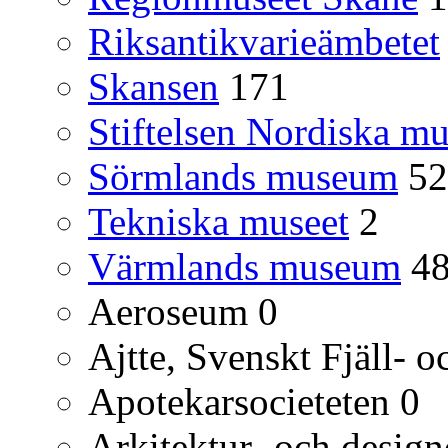
Riksantikvarieämbetet
Skansen
171
Stiftelsen Nordiska mu
Sörmlands museum
52
Tekniska museet
2
Värmlands museum
4
Aeroseum
0
Ajtte, Svenskt Fjäll-
Apotekarsocieteten
0
Arkitektur- och desig