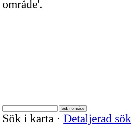
område'.
Sök i område
Sök i karta
·
Detaljerad sök