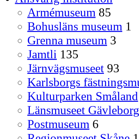
Armémuseum
85
Bohusläns museum
1
Grenna museum
3
Jamtli
135
Järnvägsmuseet
93
Karlsborgs fästnings
Kulturparken Småland
Länsmuseet Gävlebor
Postmuseum
6
Regionmuseet Skåne
1