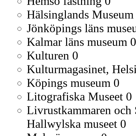
Hemsö fästning
0
Hälsinglands Museum
Jönköpings läns muse
Kalmar läns museum
Kulturen
0
Kulturmagasinet, Hels
Köpings museum
0
Litografiska Museet
0
Livrustkammaren och S
Hallwylska museet
0