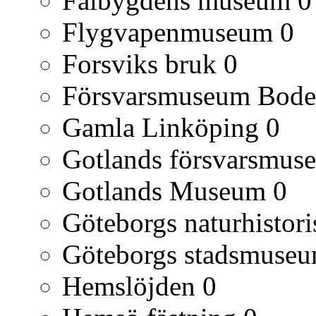
Falbygdens museum
0
Flygvapenmuseum
0
Forsviks bruk
0
Försvarsmuseum Bod
Gamla Linköping
0
Gotlands försvarsmus
Gotlands Museum
0
Göteborgs naturhisto
Göteborgs stadsmuse
Hemslöjden
0