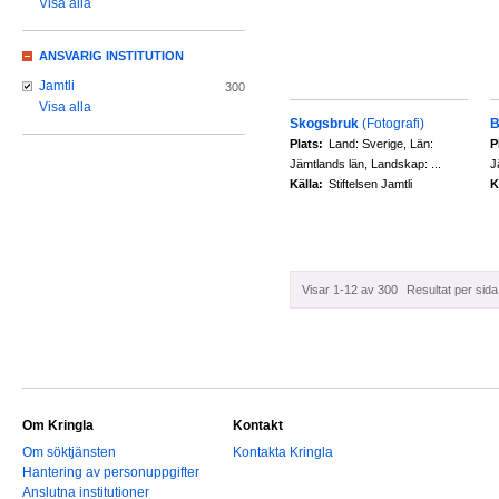
Visa alla
ANSVARIG INSTITUTION
Jamtli
300
Visa alla
Skogsbruk
(Fotografi)
B
Plats:
Land: Sverige, Län:
P
Jämtlands län, Landskap: ...
J
Källa:
Stiftelsen Jamtli
K
Visar 1-12 av 300
Resultat per sida
Om Kringla
Kontakt
Om söktjänsten
Kontakta Kringla
Hantering av personuppgifter
Anslutna institutioner