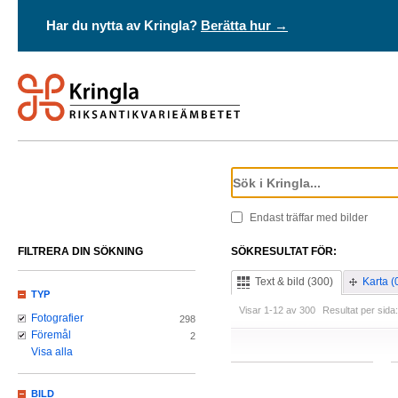
Har du nytta av Kringla?
Berätta hur →
Endast träffar med bilder
FILTRERA DIN SÖKNING
SÖKRESULTAT FÖR:
Text & bild (300)
Karta (
TYP
Visar 1-12 av 300
Resultat per sida:
Fotografier
298
Föremål
2
Visa alla
BILD