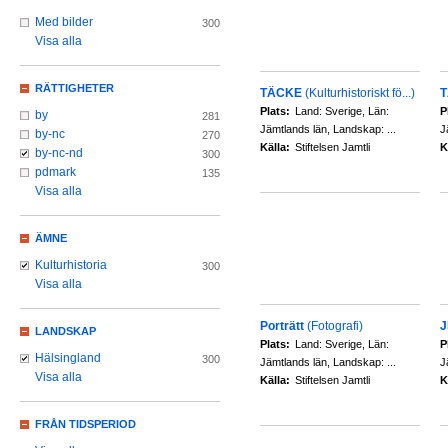
Med bilder
300
Visa alla
RÄTTIGHETER
TÄCKE
(Kulturhistoriskt fö...)
Plats:
Land: Sverige, Län:
P
by
281
Jämtlands län, Landskap: ...
J
by-nc
270
Källa:
Stiftelsen Jamtli
K
by-nc-nd
300
pdmark
135
Visa alla
ÄMNE
Kulturhistoria
300
Visa alla
Porträtt
(Fotografi)
J
LANDSKAP
Plats:
Land: Sverige, Län:
P
Hälsingland
300
Jämtlands län, Landskap: ...
J
Visa alla
Källa:
Stiftelsen Jamtli
K
FRÅN TIDSPERIOD