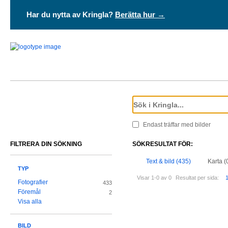
Har du nytta av Kringla?
Berätta hur →
Endast träffar med bilder
FILTRERA DIN SÖKNING
SÖKRESULTAT FÖR:
Text & bild (435)
Karta (
TYP
Visar 1-0 av 0
Resultat per sida:
Fotografier
433
Föremål
2
Visa alla
BILD