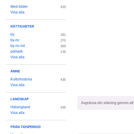
Med bilder
435
Visa alla
RÄTTIGHETER
by
281
by-nc
270
by-nc-nd
300
pdmark
135
Visa alla
ÄMNE
Kulturhistoria
435
Visa alla
LANDSKAP
Avgränsa din sökning genom att z
Hälsingland
435
Visa alla
FRÅN TIDSPERIOD