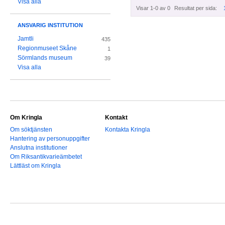
Visa alla
Visar 1-0 av 0
Resultat per sida:
ANSVARIG INSTITUTION
Jamtli
435
Regionmuseet Skåne
1
Sörmlands museum
39
Visa alla
Om Kringla
Kontakt
Om söktjänsten
Kontakta Kringla
Hantering av personuppgifter
Anslutna institutioner
Om Riksantikvarieämbetet
Lättläst om Kringla