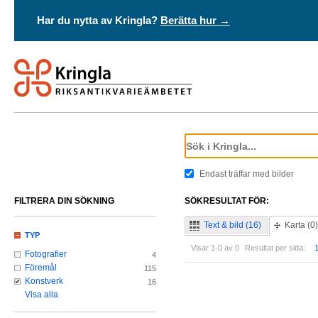
Har du nytta av Kringla?
Berätta hur →
Endast träffar med bilder
FILTRERA DIN SÖKNING
SÖKRESULTAT FÖR:
Text & bild (16)
Karta (0)
TYP
Visar 1-0 av 0
Resultat per sida:
Fotografier
4
Föremål
115
Konstverk
16
Visa alla