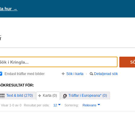
ta hur →
S
Endast träffar med bilder
Sök i karta
·
Detaljerad sök
SÖKRESULTAT FÖR:
Text & bild (270)
Karta (0)
Träffar i Europeana* (0)
Visar 1-0 av 0
Resultat per sida:
12
Sortering:
Relevans