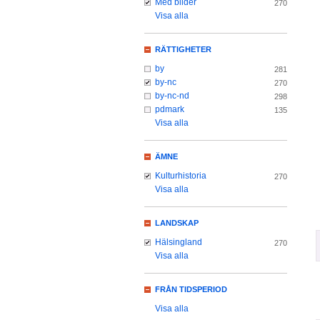
Med bilder
270
Visa alla
RÄTTIGHETER
by
281
by-nc
270
by-nc-nd
298
pdmark
135
Visa alla
ÄMNE
Kulturhistoria
270
Visa alla
LANDSKAP
Hälsingland
270
Visa alla
FRÅN TIDSPERIOD
Visa alla