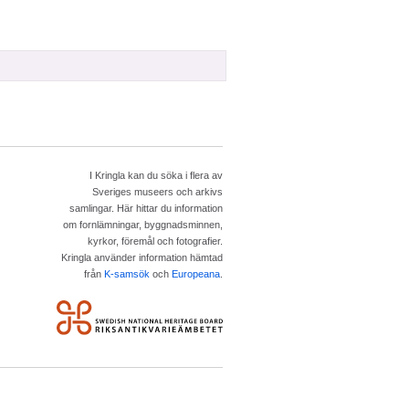
I Kringla kan du söka i flera av
Sveriges museers och arkivs
samlingar. Här hittar du information
om fornlämningar, byggnadsminnen,
kyrkor, föremål och fotografier.
Kringla använder information hämtad
från
K-samsök
och
Europeana
.