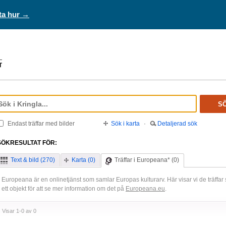
ta hur →
S
Endast träffar med bilder
Sök i karta
·
Detaljerad sök
SÖKRESULTAT FÖR:
Text & bild (270)
Karta (0)
Träffar i Europeana* (0)
Europeana är en onlinetjänst som samlar Europas kulturarv. Här visar vi de träffa
ett objekt för att se mer information om det på
Europeana.eu
.
Visar 1-0 av 0