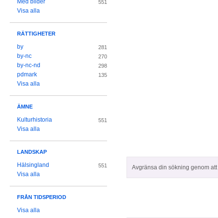
Med bilder
551
Visa alla
RÄTTIGHETER
by
281
by-nc
270
by-nc-nd
298
pdmark
135
Visa alla
ÄMNE
Kulturhistoria
551
Visa alla
LANDSKAP
Hälsingland
551
Avgränsa din sökning genom att z
Visa alla
FRÅN TIDSPERIOD
Visa alla