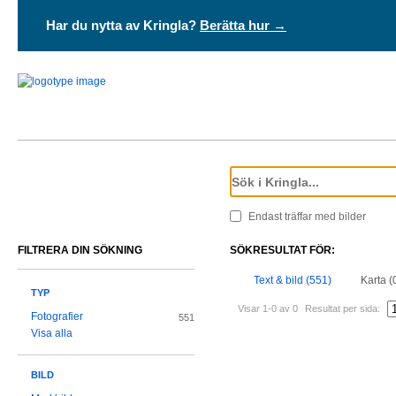
Har du nytta av Kringla?
Berätta hur →
Endast träffar med bilder
FILTRERA DIN SÖKNING
SÖKRESULTAT FÖR:
Text & bild (551)
Karta (
TYP
Visar 1-0 av 0
Resultat per sida:
Fotografier
551
Visa alla
BILD