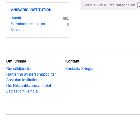
Visar 1-0 av 0
Resultat per sida:
ANSVARIG INSTITUTION
Jamtli
551
Sörmlands museum
8
Visa alla
Om Kringla
Kontakt
Om söktjänsten
Kontakta Kringla
Hantering av personuppgifter
Anslutna institutioner
Om Riksantikvarieämbetet
Lättläst om Kringla