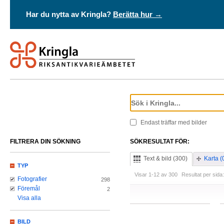
Har du nytta av Kringla?
Berätta hur →
Endast träffar med bilder
FILTRERA DIN SÖKNING
SÖKRESULTAT FÖR:
Text & bild (300)
Karta (
TYP
Visar 1-12 av 300
Resultat per sida:
Fotografier
298
Föremål
2
Visa alla
BILD