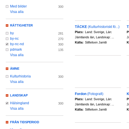
Med bilder
300
Visa alla
RÄTTIGHETER
TÄCKE
(Kulturhistoriskt fö...)
Plats:
Land: Sverige, Län:
P
by
281
Jämtlands län, Landskap: ...
J
by-nc
270
Källa:
Stiftelsen Jamtli
K
by-nc-nd
300
pdmark
135
Visa alla
ÄMNE
Kulturhistoria
300
Visa alla
Fordon
(Fotografi)
K
LANDSKAP
Plats:
Land: Sverige, Län:
P
Hälsingland
300
Jämtlands län, Landskap: ...
J
Visa alla
Källa:
Stiftelsen Jamtli
K
FRÅN TIDSPERIOD