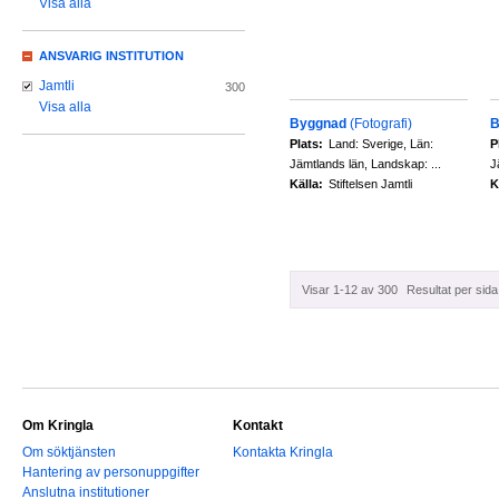
Visa alla
ANSVARIG INSTITUTION
Jamtli
300
Visa alla
Byggnad
(Fotografi)
B
Plats:
Land: Sverige, Län:
P
Jämtlands län, Landskap: ...
J
Källa:
Stiftelsen Jamtli
K
Visar 1-12 av 300
Resultat per sida
Om Kringla
Kontakt
Om söktjänsten
Kontakta Kringla
Hantering av personuppgifter
Anslutna institutioner