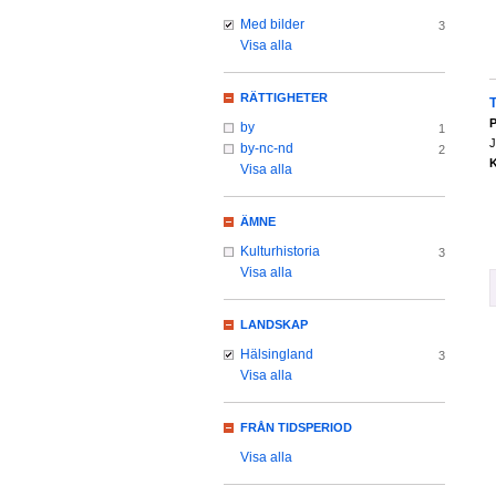
Med bilder
3
Visa alla
RÄTTIGHETER
P
by
1
J
by-nc-nd
2
K
Visa alla
ÄMNE
Kulturhistoria
3
Visa alla
LANDSKAP
Hälsingland
3
Visa alla
FRÅN TIDSPERIOD
Visa alla