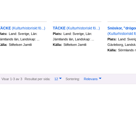
TÄCKE
(Kulturhistoriskt fö...)
TÄCKE
(Kulturhistoriskt fö...)
Snöskor, "drögor"
(Kulturhistoriskt fö
lats:
Land: Sverige, Län:
Plats:
Land: Sverige, Län:
ämtlands län, Landskap: ...
Jämtlands län, Landskap: ...
Plats:
Land: Sveri
älla:
Stiftelsen Jamtli
Källa:
Stiftelsen Jamtli
Gävleborg, Landska
Källa:
Sörmlands
Visar 1-3 av 3
Resultat per sida:
12
Sortering:
Relevans