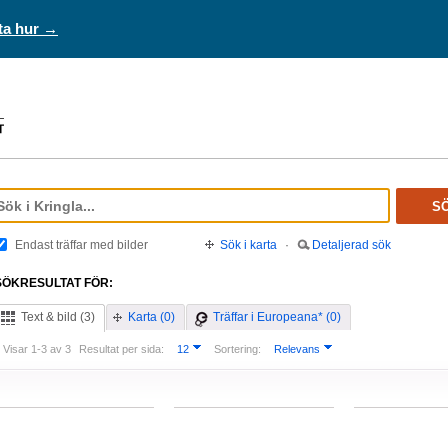
ta hur →
S
Endast träffar med bilder
Sök i karta
·
Detaljerad sök
SÖKRESULTAT FÖR:
Text & bild (3)
Karta (0)
Träffar i Europeana* (0)
Visar 1-3 av 3
Resultat per sida:
12
Sortering:
Relevans