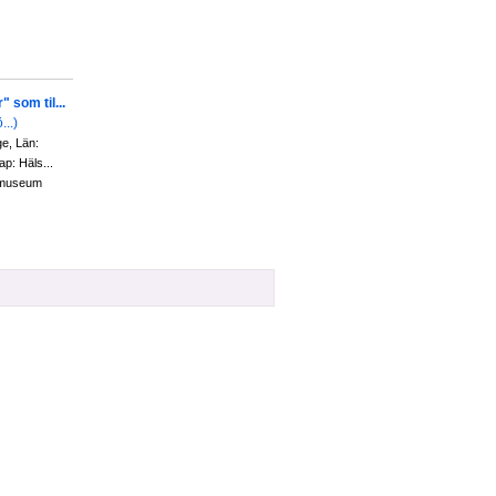
 som til...
...)
ge, Län:
p: Häls...
 museum