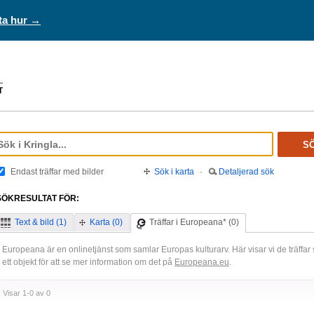
ta hur →
S
Endast träffar med bilder
Sök i karta
·
Detaljerad sök
SÖKRESULTAT FÖR:
Text & bild (1)
Karta (0)
Träffar i Europeana* (0)
Europeana är en onlinetjänst som samlar Europas kulturarv. Här visar vi de träffa
ett objekt för att se mer information om det på
Europeana.eu
.
Visar 1-0 av 0