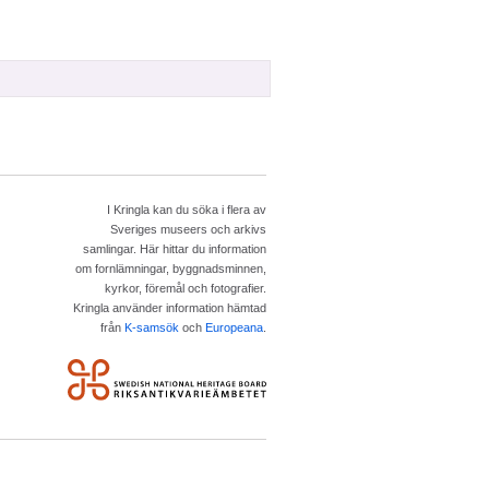
I Kringla kan du söka i flera av
Sveriges museers och arkivs
samlingar. Här hittar du information
om fornlämningar, byggnadsminnen,
kyrkor, föremål och fotografier.
Kringla använder information hämtad
från
K-samsök
och
Europeana
.