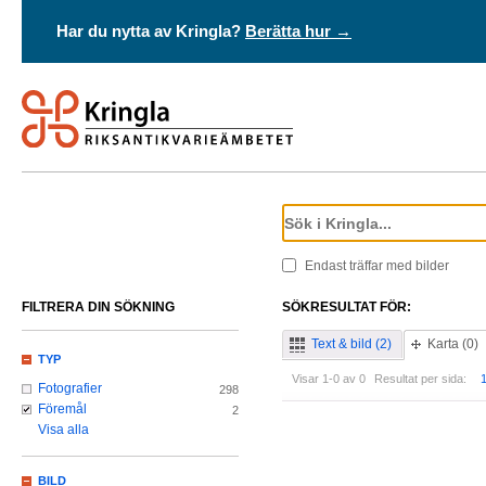
Har du nytta av Kringla?
Berätta hur →
Endast träffar med bilder
FILTRERA DIN SÖKNING
SÖKRESULTAT FÖR:
Text & bild (2)
Karta (0)
TYP
Visar 1-0 av 0
Resultat per sida:
Fotografier
298
Föremål
2
Visa alla
BILD