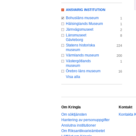
ANSVARIG INSTITUTION
Bohusläns museum
1
Hälsinglands Museum
1
Järnvägsmuseet
2
Länsmuseet
8
Gävleborg
Statens historiska
224
museum
Värmlands museum
200
Västergötlands
1
museum
Örebro läns museum
16
Visa alla
Om Kringla
Kontakt
Om söktjänsten
Kontakta K
Hantering av personuppgifter
Anslutna institutioner
Om Riksantikvarieämbetet