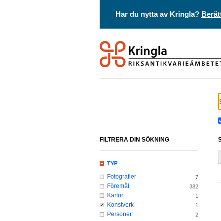
Har du nytta av Kringla?
Berät
FILTRERA DIN SÖKNING
TYP
Fotografier
7
Föremål
382
Kartor
1
Konstverk
1
Personer
2