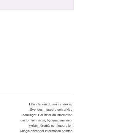
I Kringla kan du söka i flera av
Sveriges museers och arkivs
samlingar. Här hittar du information
om fornlämningar, byggnadsminnen,
kyrkor, föremål och fotografier.
Kringla använder information hämtad