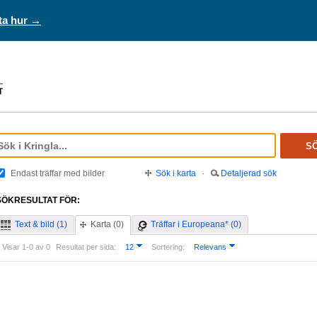
ta hur →
S
Endast träffar med bilder
Sök i karta
·
Detaljerad sök
SÖKRESULTAT FÖR:
Text & bild (1)
Karta (0)
Träffar i Europeana* (0)
Visar 1-0 av 0
Resultat per sida:
12
Sortering:
Relevans