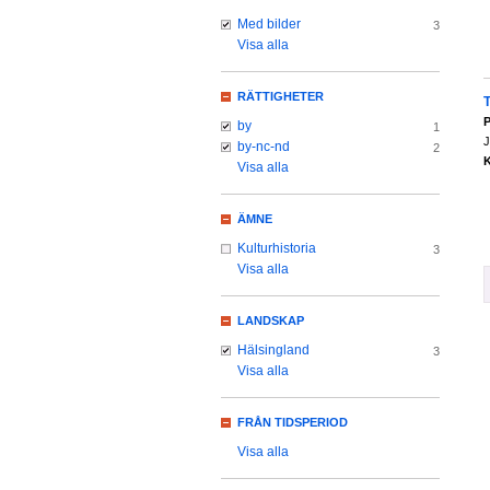
Med bilder
3
Visa alla
RÄTTIGHETER
P
by
1
J
by-nc-nd
2
K
Visa alla
ÄMNE
Kulturhistoria
3
Visa alla
LANDSKAP
Hälsingland
3
Visa alla
FRÅN TIDSPERIOD
Visa alla