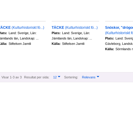
TÄCKE
(Kulturhistoriskt fö...)
TÄCKE
(Kulturhistoriskt fö...)
Snöskor, "drögor"
(Kulturhistoriskt fö
lats:
Land: Sverige, Län:
Plats:
Land: Sverige, Län:
ämtlands län, Landskap: ...
Jämtlands län, Landskap: ...
Plats:
Land: Sveri
älla:
Stiftelsen Jamtli
Källa:
Stiftelsen Jamtli
Gävleborg, Landska
Källa:
Sörmlands
Visar 1-3 av 3
Resultat per sida:
12
Sortering:
Relevans