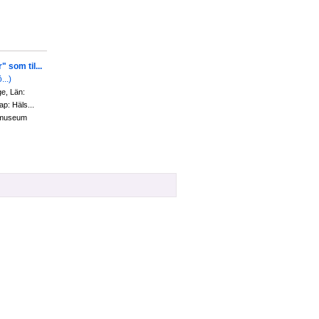
 som til...
...)
ge, Län:
p: Häls...
 museum