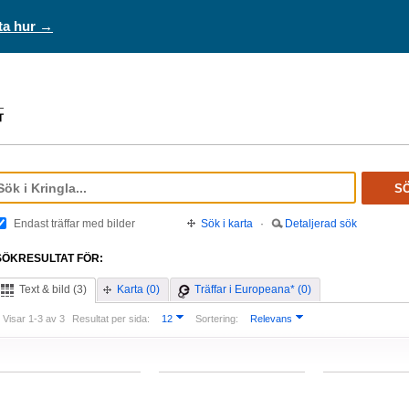
ta hur →
S
Endast träffar med bilder
Sök i karta
·
Detaljerad sök
SÖKRESULTAT FÖR:
Text & bild (3)
Karta (0)
Träffar i Europeana* (0)
Visar 1-3 av 3
Resultat per sida:
12
Sortering:
Relevans