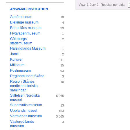
Visar 1-0 av 0
Resultat per sida:
ANSVARIG INSTITUTION
Armémuseum
10
Blekinge museum
4
Bohusläns museum
39
Flygvapenmuseum
1
Göteborgs
2
stadsmuseum
Hälsinglands Museum
1
Jamtli
2
Kulturen
111
Miliseum
15
Postmuseum
93
Regionmuseet Skåne
3
Region Skånes
10
medicinhistoriska
samlingar
Stiftelsen Nordiska
6 265
museet
Sundsvalls museum
13
Upplandsmuseet
153
Värmlands museum
3 865
Västergötlands
3
museum