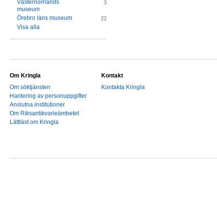
Västernorrlands
3
museum
Örebro läns museum
22
Visa alla
Om Kringla
Kontakt
Om söktjänsten
Kontakta Kringla
Hantering av personuppgifter
Anslutna institutioner
Om Riksantikvarieämbetet
Lättläst om Kringla