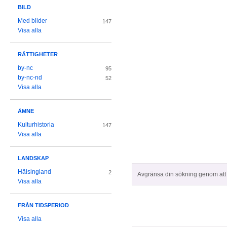
BILD
Med bilder
147
Visa alla
RÄTTIGHETER
by-nc
95
by-nc-nd
52
Visa alla
ÄMNE
Kulturhistoria
147
Visa alla
LANDSKAP
Hälsingland
2
Avgränsa din sökning genom att z
Visa alla
FRÅN TIDSPERIOD
Visa alla