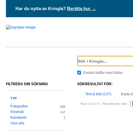
Har du nytta av Kringla?
Berätta hur →
Endast träffar med bilder
FILTRERA DIN SÖKNING
SÖKRESULTAT FÖR:
Text & bild (147)
Karta (
TYP
Visar 1-0 av 0
Resultat per sida:
Fotografier
568
Föremål
147
Konstverk
2
Visa alla