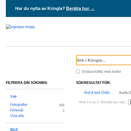
Har du nytta av Kringla?
Berätta hur →
Endast träffar med bilder
FILTRERA DIN SÖKNING
SÖKRESULTAT FÖR:
Text & bild (568)
Karta (
TYP
Visar 1-0 av 0
Resultat per sida:
Fotografier
568
Föremål
2
Visa alla
BILD