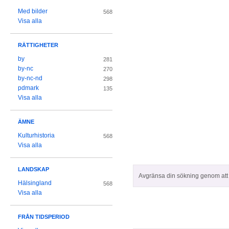
Med bilder
568
Visa alla
RÄTTIGHETER
by
281
by-nc
270
by-nc-nd
298
pdmark
135
Visa alla
ÄMNE
Kulturhistoria
568
Visa alla
LANDSKAP
Avgränsa din sökning genom att z
Hälsingland
568
Visa alla
FRÅN TIDSPERIOD