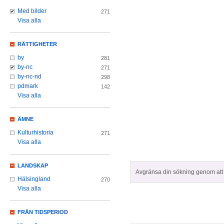
Med bilder
271
Visa alla
RÄTTIGHETER
by
281
by-nc
271
by-nc-nd
298
pdmark
142
Visa alla
ÄMNE
Kulturhistoria
271
Visa alla
LANDSKAP
Avgränsa din sökning genom att z
Hälsingland
270
Visa alla
FRÅN TIDSPERIOD