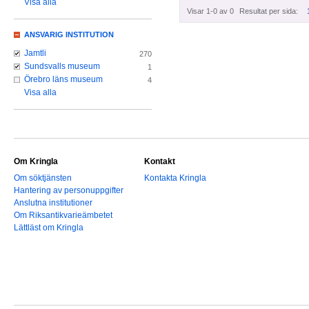
Visa alla
Visar 1-0 av 0
Resultat per sida:
ANSVARIG INSTITUTION
Jamtli
270
Sundsvalls museum
1
Örebro läns museum
4
Visa alla
Om Kringla
Kontakt
Om söktjänsten
Kontakta Kringla
Hantering av personuppgifter
Anslutna institutioner
Om Riksantikvarieämbetet
Lättläst om Kringla