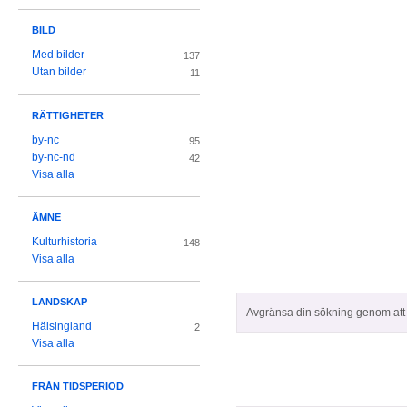
BILD
Med bilder
137
Utan bilder
11
RÄTTIGHETER
by-nc
95
by-nc-nd
42
Visa alla
ÄMNE
Kulturhistoria
148
Visa alla
LANDSKAP
Avgränsa din sökning genom att z
Hälsingland
2
Visa alla
FRÅN TIDSPERIOD