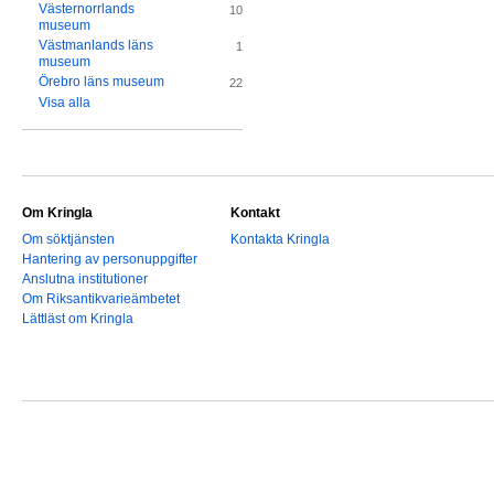
Västernorrlands
10
museum
Västmanlands läns
1
museum
Örebro läns museum
22
Visa alla
Om Kringla
Kontakt
Om söktjänsten
Kontakta Kringla
Hantering av personuppgifter
Anslutna institutioner
Om Riksantikvarieämbetet
Lättläst om Kringla