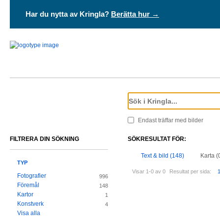
Har du nytta av Kringla?
Berätta hur →
Endast träffar med bilder
FILTRERA DIN SÖKNING
SÖKRESULTAT FÖR:
Text & bild (148)
Karta (
TYP
Visar 1-0 av 0
Resultat per sida:
Fotografier
996
Föremål
148
Kartor
1
Konstverk
4
Visa alla