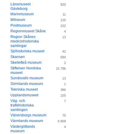
Länsmuseet
920
Gävleborg
Marinmuseum
11
Miliseum
125
Postmuseum
102
Regionmuseet Skåne
4
Region Skånes
13
medicinhistoriska
samlingar
Sjöhistoriska museet
42
Skansen
584
Skellefteå museum
2
Stiftelsen Nordiska
15 786
museet
Sundsvalls museum
13
Sörmlands museum
1
Tekniska museet
386
Upplandsmuseet
155
Väg- och
7
trafikhistoriska
samlingen
Vänersborgs museum
75
Värmlands museum
6 809
Västergötlands
4
museum