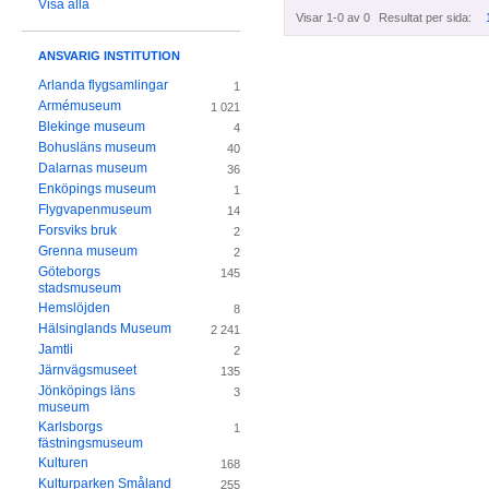
Visa alla
Visar 1-0 av 0
Resultat per sida:
ANSVARIG INSTITUTION
Arlanda flygsamlingar
1
Armémuseum
1 021
Blekinge museum
4
Bohusläns museum
40
Dalarnas museum
36
Enköpings museum
1
Flygvapenmuseum
14
Forsviks bruk
2
Grenna museum
2
Göteborgs
145
stadsmuseum
Hemslöjden
8
Hälsinglands Museum
2 241
Jamtli
2
Järnvägsmuseet
135
Jönköpings läns
3
museum
Karlsborgs
1
fästningsmuseum
Kulturen
168
Kulturparken Småland
255