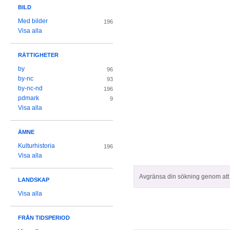
BILD
Med bilder
196
Visa alla
RÄTTIGHETER
by
96
by-nc
93
by-nc-nd
196
pdmark
9
Visa alla
ÄMNE
Kulturhistoria
196
Visa alla
Avgränsa din sökning genom att z
LANDSKAP
Visa alla
FRÅN TIDSPERIOD