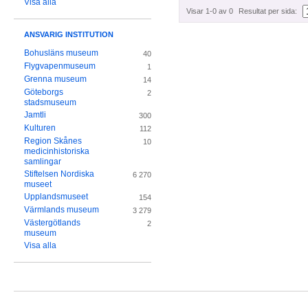
Visa alla
Visar 1-0 av 0
Resultat per sida:
ANSVARIG INSTITUTION
Bohusläns museum
40
Flygvapenmuseum
1
Grenna museum
14
Göteborgs
2
stadsmuseum
Jamtli
300
Kulturen
112
Region Skånes
10
medicinhistoriska
samlingar
Stiftelsen Nordiska
6 270
museet
Upplandsmuseet
154
Värmlands museum
3 279
Västergötlands
2
museum
Visa alla