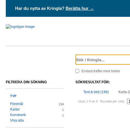
Har du nytta av Kringla?
Berätta hur →
Endast träffar med bilder
FILTRERA DIN SÖKNING
SÖKRESULTAT FÖR:
Text & bild (196)
Karta (
TYP
Visar 1-0 av 0
Resultat per sida:
Föremål
194
Kartor
1
Konstverk
1
Visa alla