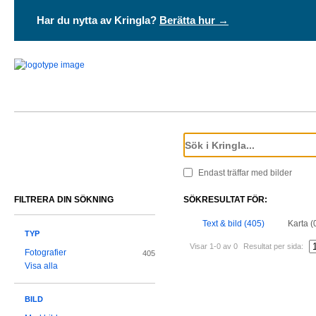
Har du nytta av Kringla?
Berätta hur →
Endast träffar med bilder
FILTRERA DIN SÖKNING
SÖKRESULTAT FÖR:
Text & bild (405)
Karta (
TYP
Visar 1-0 av 0
Resultat per sida:
Fotografier
405
Visa alla
BILD