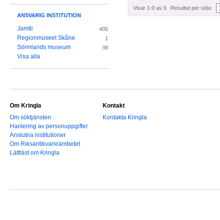
Visar 1-0 av 0
Resultat per sida:
ANSVARIG INSTITUTION
Jamtli
405
Regionmuseet Skåne
1
Sörmlands museum
39
Visa alla
Om Kringla
Kontakt
Om söktjänsten
Kontakta Kringla
Hantering av personuppgifter
Anslutna institutioner
Om Riksantikvarieämbetet
Lättläst om Kringla