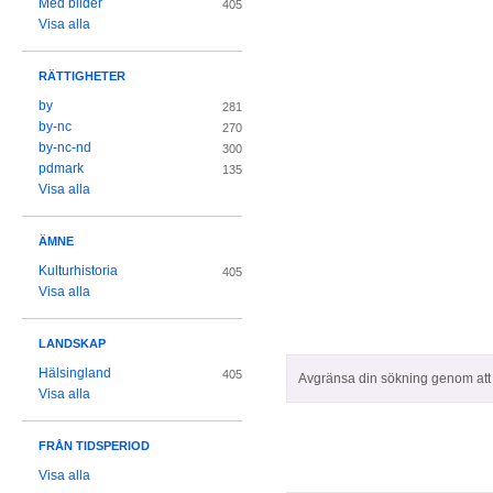
Med bilder
405
Visa alla
RÄTTIGHETER
by
281
by-nc
270
by-nc-nd
300
pdmark
135
Visa alla
ÄMNE
Kulturhistoria
405
Visa alla
LANDSKAP
Hälsingland
405
Avgränsa din sökning genom att z
Visa alla
FRÅN TIDSPERIOD
Visa alla