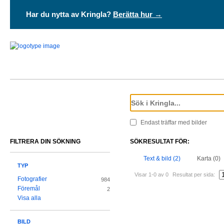
Har du nytta av Kringla?
Berätta hur →
Endast träffar med bilder
FILTRERA DIN SÖKNING
SÖKRESULTAT FÖR:
Text & bild (2)
Karta (0)
TYP
Visar 1-0 av 0
Resultat per sida:
Fotografier
984
Föremål
2
Visa alla
BILD