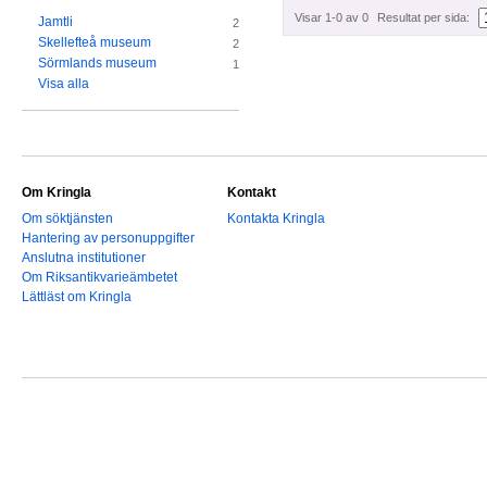
Visar 1-0 av 0
Resultat per sida:
Jamtli
2
Skellefteå museum
2
Sörmlands museum
1
Visa alla
Om Kringla
Kontakt
Om söktjänsten
Kontakta Kringla
Hantering av personuppgifter
Anslutna institutioner
Om Riksantikvarieämbetet
Lättläst om Kringla