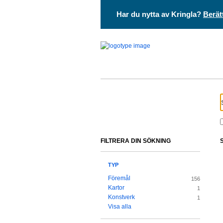
Har du nytta av Kringla?
Berät
FILTRERA DIN SÖKNING
TYP
Föremål
156
Kartor
1
Konstverk
1
Visa alla