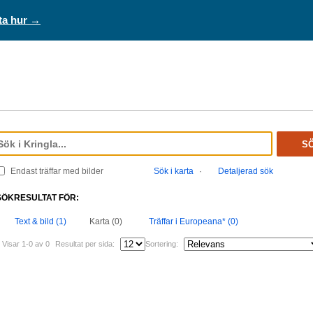
ta hur →
S
Endast träffar med bilder
Sök i karta
·
Detaljerad sök
SÖKRESULTAT FÖR:
Text & bild (1)
Karta (0)
Träffar i Europeana* (0)
Visar 1-0 av 0
Resultat per sida:
Sortering: