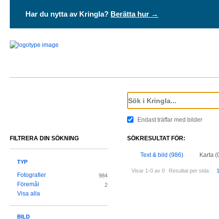
Har du nytta av Kringla?
Berätta hur →
Endast träffar med bilder
FILTRERA DIN SÖKNING
SÖKRESULTAT FÖR:
Text & bild (986)
Karta (
TYP
Visar 1-0 av 0
Resultat per sida:
Fotografier
984
Föremål
2
Visa alla
BILD