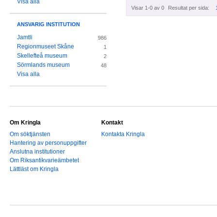
Visa alla
Visar 1-0 av 0
Resultat per sida:
ANSVARIG INSTITUTION
Jamtli
986
Regionmuseet Skåne
1
Skellefteå museum
2
Sörmlands museum
48
Visa alla
Om Kringla
Kontakt
Om söktjänsten
Kontakta Kringla
Hantering av personuppgifter
Anslutna institutioner
Om Riksantikvarieämbetet
Lättläst om Kringla