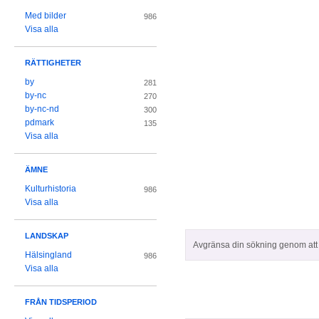
Med bilder
986
Visa alla
RÄTTIGHETER
by
281
by-nc
270
by-nc-nd
300
pdmark
135
Visa alla
ÄMNE
Kulturhistoria
986
Visa alla
LANDSKAP
Avgränsa din sökning genom att z
Hälsingland
986
Visa alla
FRÅN TIDSPERIOD