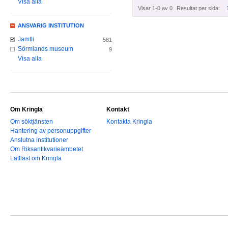
Visa alla
Visar 1-0 av 0
Resultat per sida:
ANSVARIG INSTITUTION
Jamtli
581
Sörmlands museum
9
Visa alla
Om Kringla
Kontakt
Om söktjänsten
Kontakta Kringla
Hantering av personuppgifter
Anslutna institutioner
Om Riksantikvarieämbetet
Lättläst om Kringla