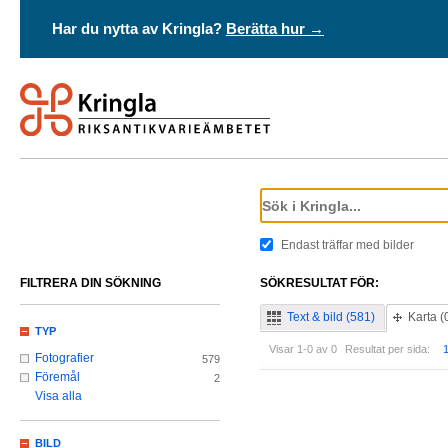
Har du nytta av Kringla?
Berätta hur →
Endast träffar med bilder
FILTRERA DIN SÖKNING
SÖKRESULTAT FÖR:
Text & bild (581)
Karta (
TYP
Visar 1-0 av 0
Resultat per sida:
Fotografier
579
Föremål
2
Visa alla
BILD