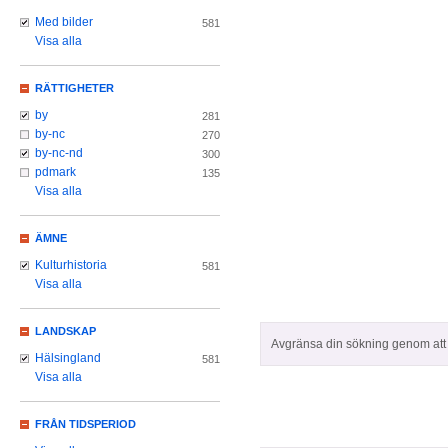
Med bilder
581
Visa alla
RÄTTIGHETER
by
281
by-nc
270
by-nc-nd
300
pdmark
135
Visa alla
ÄMNE
Kulturhistoria
581
Visa alla
LANDSKAP
Avgränsa din sökning genom att z
Hälsingland
581
Visa alla
FRÅN TIDSPERIOD