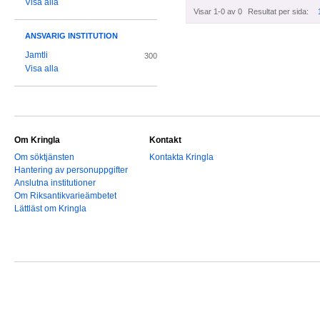
Visa alla
Visar 1-0 av 0
Resultat per sida:
ANSVARIG INSTITUTION
Jamtli
300
Visa alla
Om Kringla
Kontakt
Om söktjänsten
Kontakta Kringla
Hantering av personuppgifter
Anslutna institutioner
Om Riksantikvarieämbetet
Lättläst om Kringla