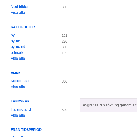
Med bilder
300
Visa alla
RÄTTIGHETER
by
281
by-nc
270
by-nc-nd
300
pdmark
135
Visa alla
ÄMNE
Kulturhistoria
300
Visa alla
LANDSKAP
Avgränsa din sökning genom att z
Hälsingland
300
Visa alla
FRÅN TIDSPERIOD