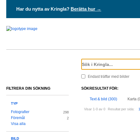
Har du nytta av Kringla?
Berätta hur →
Endast träffar med bilder
FILTRERA DIN SÖKNING
SÖKRESULTAT FÖR:
Text & bild (300)
Karta (
TYP
Visar 1-0 av 0
Resultat per sida:
Fotografier
298
Föremål
2
Visa alla
BILD