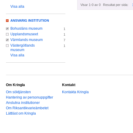
Visar 1-0 av 0
Resultat per sida:
Visa alla
ANSVARIG INSTITUTION
Bohusläns museum
1
Upplandsmuseet
1
Värmlands museum
7
Västergötlands
1
museum
Visa alla
Om Kringla
Kontakt
Om söktjänsten
Kontakta Kringla
Hantering av personuppgifter
Anslutna institutioner
Om Riksantikvarieämbetet
Lättläst om Kringla