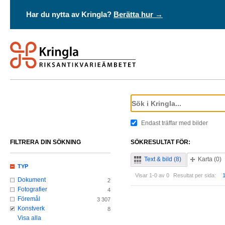
Har du nytta av Kringla?
Berätta hur →
Endast träffar med bilder
FILTRERA DIN SÖKNING
SÖKRESULTAT FÖR:
Text & bild (8)
Karta (0)
TYP
Visar 1-0 av 0
Resultat per sida:
Dokument
2
Fotografier
4
Föremål
3 307
Konstverk
8
Visa alla