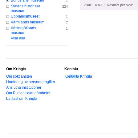
Bohusläns museum
1
Visar 1-0 av 0
Resultat per sida:
Statens historiska
224
museum
Upplandsmuseet
1
Värmlands museum
7
Västergötlands
1
museum
Visa alla
Om Kringla
Kontakt
Om söktjänsten
Kontakta Kringla
Hantering av personuppgifter
Anslutna institutioner
Om Riksantikvarieämbetet
Lättläst om Kringla