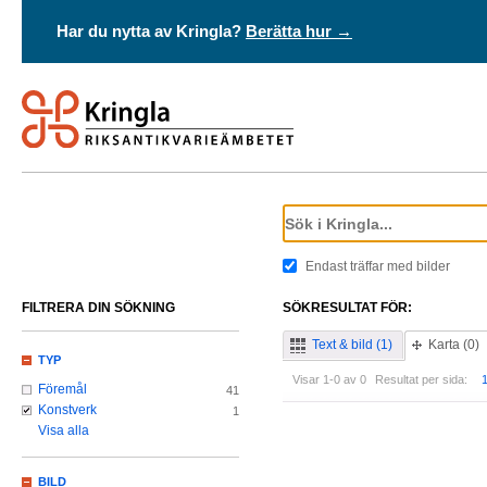
Har du nytta av Kringla?
Berätta hur →
Endast träffar med bilder
FILTRERA DIN SÖKNING
SÖKRESULTAT FÖR:
Text & bild (1)
Karta (0)
TYP
Visar 1-0 av 0
Resultat per sida:
Föremål
41
Konstverk
1
Visa alla
BILD