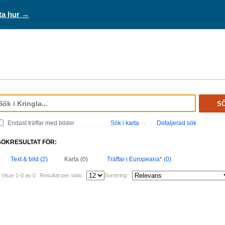
ta hur →
S
Endast träffar med bilder
Sök i karta
·
Detaljerad sök
SÖKRESULTAT FÖR:
Text & bild (2)
Karta (0)
Träffar i Europeana* (0)
Visar 1-0 av 0
Resultat per sida:
Sortering: