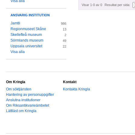
Visa alla
Visar 1-0 av 0
Resultat per sida:
ANSVARIG INSTITUTION
Jamtli
986
Regionmuseet Skåne
13
Skellefteå museum
2
Sörmlands museum
49
Uppsala universitet
22
Visa alla
Om Kringla
Kontakt
Om söktjänsten
Kontakta Kringla
Hantering av personuppgifter
Anslutna institutioner
Om Riksantikvarieämbetet
Lättläst om Kringla