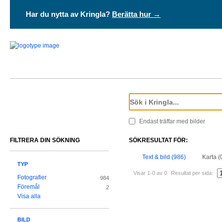
Har du nytta av Kringla?
Berätta hur →
Endast träffar med bilder
FILTRERA DIN SÖKNING
SÖKRESULTAT FÖR:
Text & bild (986)
Karta (
TYP
Visar 1-0 av 0
Resultat per sida:
Fotografier
984
Föremål
2
Visa alla
BILD