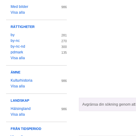
Med bilder
986
Visa alla
RÄTTIGHETER
by
281
by-nc
270
by-nc-nd
300
pdmark
135
Visa alla
ÄMNE
Kulturhistoria
986
Visa alla
LANDSKAP
Avgränsa din sökning genom att z
Hälsingland
986
Visa alla
FRÅN TIDSPERIOD