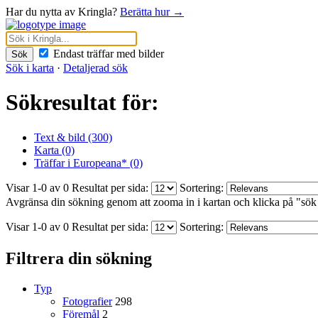
Har du nytta av Kringla?
Berätta hur →
Endast träffar med bilder
Sök
Sök i karta
·
Detaljerad sök
Sökresultat för:
Text & bild (300)
Karta (0)
Träffar i Europeana* (0)
Visar 1-0 av 0
Resultat per sida:
Sortering:
Avgränsa din sökning genom att zooma in i kartan och klicka på "sök
Visar 1-0 av 0
Resultat per sida:
Sortering:
Filtrera din sökning
Typ
Fotografier
298
Föremål
2