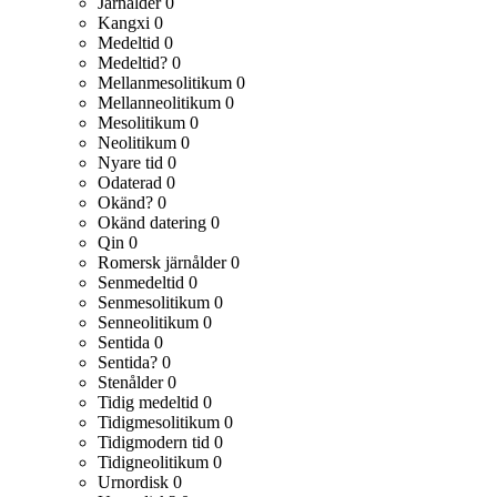
Järnålder
0
Kangxi
0
Medeltid
0
Medeltid?
0
Mellanmesolitikum
0
Mellanneolitikum
0
Mesolitikum
0
Neolitikum
0
Nyare tid
0
Odaterad
0
Okänd?
0
Okänd datering
0
Qin
0
Romersk järnålder
0
Senmedeltid
0
Senmesolitikum
0
Senneolitikum
0
Sentida
0
Sentida?
0
Stenålder
0
Tidig medeltid
0
Tidigmesolitikum
0
Tidigmodern tid
0
Tidigneolitikum
0
Urnordisk
0