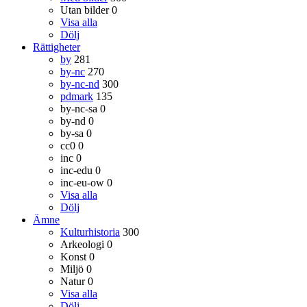
Utan bilder
0
Visa alla
Dölj
Rättigheter
by
281
by-nc
270
by-nc-nd
300
pdmark
135
by-nc-sa
0
by-nd
0
by-sa
0
cc0
0
inc
0
inc-edu
0
inc-eu-ow
0
Visa alla
Dölj
Ämne
Kulturhistoria
300
Arkeologi
0
Konst
0
Miljö
0
Natur
0
Visa alla
Dölj