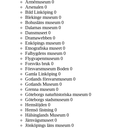
Armémuseum
0
Arsenalen
0
Bild Linköping
0
Blekinge museum
0
Bohusläns museum
0
Dalarnas museum
0
Dansmuseet
0
Dramawebben
0
Enköpings museum
0
Etnografiska museet
0
Falbygdens museum
0
Flygvapenmuseum
0
Forsviks bruk
0
Försvarsmuseum Boden
0
Gamla Linköping
0
Gotlands försvarsmuseum
0
Gotlands Museum
0
Grenna museum
0
Göteborgs naturhistoriska museum
0
Göteborgs stadsmuseum
0
Hemslöjden
0
Hemsö fästning
0
Hälsinglands Museum
0
Järnvägsmuseet
0
Jönköpings läns museum
0