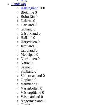
Landskap
Hälsingland
300
Blekinge
0
Bohuslän
0
Dalarna
0
Dalsland
0
Gotland
0
Gästrikland
0
Halland
0
Härjedalen
0
Jämtland
0
Lappland
0
Medelpad
0
Norrbotten
0
Närke
0
Skåne
0
Småland
0
Södermanland
0
Uppland
0
Värmland
0
Västerbotten
0
Västergötland
0
Västmanland
0
Ångermanland
0