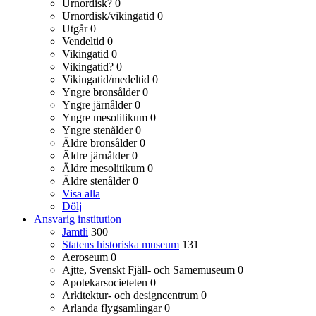
Urnordisk?
0
Urnordisk/vikingatid
0
Utgår
0
Vendeltid
0
Vikingatid
0
Vikingatid?
0
Vikingatid/medeltid
0
Yngre bronsålder
0
Yngre järnålder
0
Yngre mesolitikum
0
Yngre stenålder
0
Äldre bronsålder
0
Äldre järnålder
0
Äldre mesolitikum
0
Äldre stenålder
0
Visa alla
Dölj
Ansvarig institution
Jamtli
300
Statens historiska museum
131
Aeroseum
0
Ajtte, Svenskt Fjäll- och Samemuseum
0
Apotekarsocieteten
0
Arkitektur- och designcentrum
0
Arlanda flygsamlingar
0