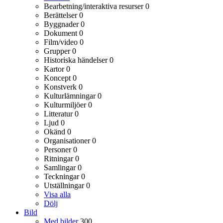
Bearbetning/interaktiva resurser
0
Berättelser
0
Byggnader
0
Dokument
0
Film/video
0
Grupper
0
Historiska händelser
0
Kartor
0
Koncept
0
Konstverk
0
Kulturlämningar
0
Kulturmiljöer
0
Litteratur
0
Ljud
0
Okänd
0
Organisationer
0
Personer
0
Ritningar
0
Samlingar
0
Teckningar
0
Utställningar
0
Visa alla
Dölj
Bild
Med bilder
300