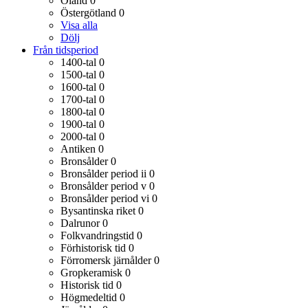
Öland
0
Östergötland
0
Visa alla
Dölj
Från tidsperiod
1400-tal
0
1500-tal
0
1600-tal
0
1700-tal
0
1800-tal
0
1900-tal
0
2000-tal
0
Antiken
0
Bronsålder
0
Bronsålder period ii
0
Bronsålder period v
0
Bronsålder period vi
0
Bysantinska riket
0
Dalrunor
0
Folkvandringstid
0
Förhistorisk tid
0
Förromersk järnålder
0
Gropkeramisk
0
Historisk tid
0
Högmedeltid
0