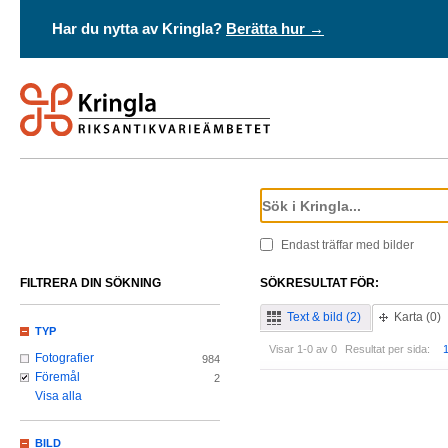
Har du nytta av Kringla?
Berätta hur →
Endast träffar med bilder
FILTRERA DIN SÖKNING
SÖKRESULTAT FÖR:
Text & bild (2)
Karta (0)
TYP
Visar 1-0 av 0
Resultat per sida:
Fotografier
984
Föremål
2
Visa alla
BILD