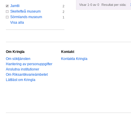
Visar 1-0 av 0
Resultat per sida:
Jamtli
2
Skellefteå museum
2
Sörmlands museum
1
Visa alla
Om Kringla
Kontakt
Om söktjänsten
Kontakta Kringla
Hantering av personuppgifter
Anslutna institutioner
Om Riksantikvarieämbetet
Lättläst om Kringla