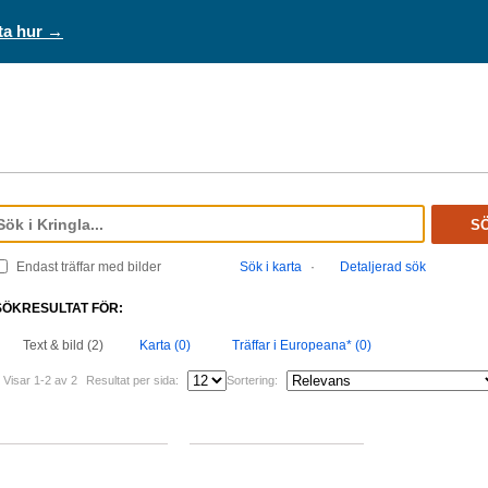
ta hur →
S
Endast träffar med bilder
Sök i karta
·
Detaljerad sök
SÖKRESULTAT FÖR:
Text & bild (2)
Karta (0)
Träffar i Europeana* (0)
Visar 1-2 av 2
Resultat per sida:
Sortering: