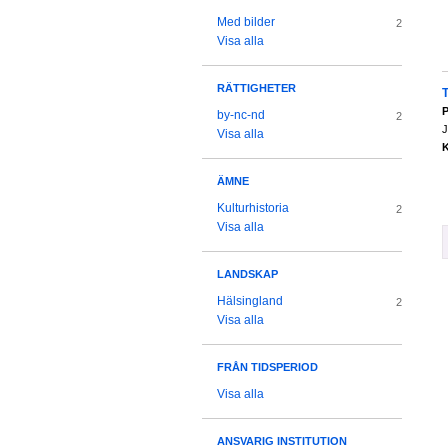
Med bilder
2
Visa alla
RÄTTIGHETER
P
by-nc-nd
2
J
Visa alla
K
ÄMNE
Kulturhistoria
2
Visa alla
LANDSKAP
Hälsingland
2
Visa alla
FRÅN TIDSPERIOD
Visa alla
ANSVARIG INSTITUTION