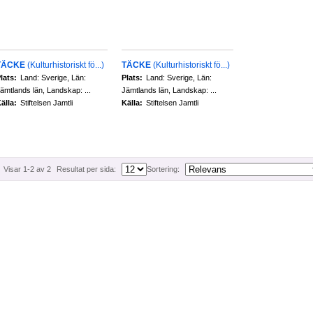
TÄCKE
(Kulturhistoriskt fö...)
TÄCKE
(Kulturhistoriskt fö...)
lats:
Land: Sverige, Län:
Plats:
Land: Sverige, Län:
ämtlands län, Landskap: ...
Jämtlands län, Landskap: ...
älla:
Stiftelsen Jamtli
Källa:
Stiftelsen Jamtli
Visar 1-2 av 2
Resultat per sida:
Sortering: